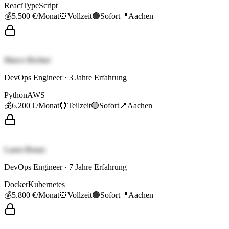
React
TypeScript
💰
5.500 €
/Monat
⏰
Vollzeit
🟢
Sofort
📍
Aachen
Marco Richter
DevOps Engineer
·
3
Jahre Erfahrung
Python
AWS
💰
6.200 €
/Monat
⏰
Teilzeit
🟢
Sofort
📍
Aachen
Laura Braun
DevOps Engineer
·
7
Jahre Erfahrung
Docker
Kubernetes
💰
5.800 €
/Monat
⏰
Vollzeit
🟢
Sofort
📍
Aachen