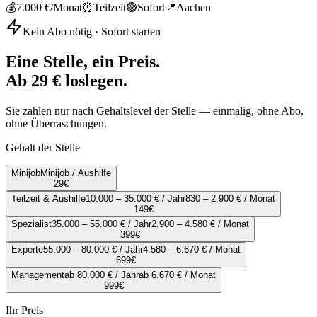
💰
7.000 €
/Monat
⏰
Teilzeit
🟢
Sofort
📍
Aachen
Kein Abo nötig · Sofort starten
Eine Stelle, ein Preis.
Ab 29 € loslegen.
Sie zahlen nur nach Gehaltslevel der Stelle — einmalig, ohne Abo,
ohne Überraschungen.
Gehalt der Stelle
Minijob
Minijob / Aushilfe
29
€
Teilzeit & Aushilfe
10.000 – 35.000 € / Jahr
830 – 2.900 € / Monat
149
€
Spezialist
35.000 – 55.000 € / Jahr
2.900 – 4.580 € / Monat
399
€
Experte
55.000 – 80.000 € / Jahr
4.580 – 6.670 € / Monat
699
€
Management
ab 80.000 € / Jahr
ab 6.670 € / Monat
999
€
Ihr Preis