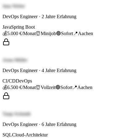
Jana Weber
DevOps Engineer
·
2
Jahre Erfahrung
Java
Spring Boot
💰
5.000 €
/Monat
⏰
Minijob
🟢
Sofort
📍
Aachen
Anna Müller
DevOps Engineer
·
4
Jahre Erfahrung
CI/CD
DevOps
💰
6.500 €
/Monat
⏰
Vollzeit
🟢
Sofort
📍
Aachen
Tanja Schmidt
DevOps Engineer
·
6
Jahre Erfahrung
SQL
Cloud-Architektur