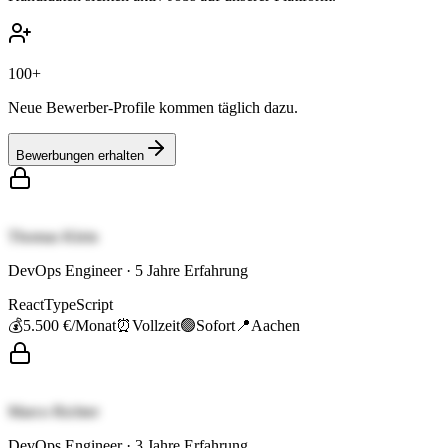
100+
Neue Bewerber-Profile kommen täglich dazu.
Bewerbungen erhalten
Thomas Klein
DevOps Engineer
·
5
Jahre Erfahrung
React
TypeScript
💰
5.500 €
/Monat
⏰
Vollzeit
🟢
Sofort
📍
Aachen
Marco Richter
DevOps Engineer
·
3
Jahre Erfahrung