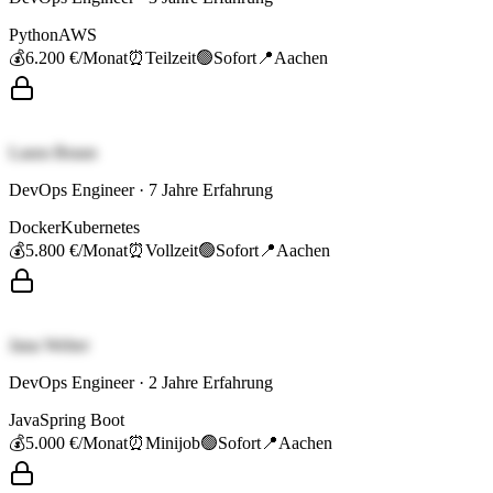
Python
AWS
💰
6.200 €
/Monat
⏰
Teilzeit
🟢
Sofort
📍
Aachen
Laura Braun
DevOps Engineer
·
7
Jahre Erfahrung
Docker
Kubernetes
💰
5.800 €
/Monat
⏰
Vollzeit
🟢
Sofort
📍
Aachen
Jana Weber
DevOps Engineer
·
2
Jahre Erfahrung
Java
Spring Boot
💰
5.000 €
/Monat
⏰
Minijob
🟢
Sofort
📍
Aachen