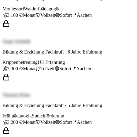
Montessori
Waldorfpädagogik
💰
3.100 €
/Monat
⏰
Vollzeit
🟢
Sofort
📍
Aachen
Tanja Schmidt
Bildung & Erziehung Fachkraft
·
6
Jahre Erfahrung
Krippenbetreuung
U3-Erfahrung
💰
3.300 €
/Monat
⏰
Teilzeit
🟢
Sofort
📍
Aachen
Thomas Klein
Bildung & Erziehung Fachkraft
·
5
Jahre Erfahrung
Frühpädagogik
Sprachförderung
💰
3.200 €
/Monat
⏰
Vollzeit
🟢
Sofort
📍
Aachen