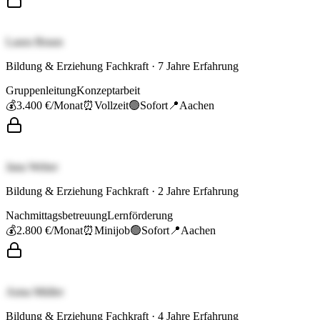
Laura Braun
Bildung & Erziehung Fachkraft
·
7
Jahre Erfahrung
Gruppenleitung
Konzeptarbeit
💰
3.400 €
/Monat
⏰
Vollzeit
🟢
Sofort
📍
Aachen
Jana Weber
Bildung & Erziehung Fachkraft
·
2
Jahre Erfahrung
Nachmittagsbetreuung
Lernförderung
💰
2.800 €
/Monat
⏰
Minijob
🟢
Sofort
📍
Aachen
Anna Müller
Bildung & Erziehung Fachkraft
·
4
Jahre Erfahrung