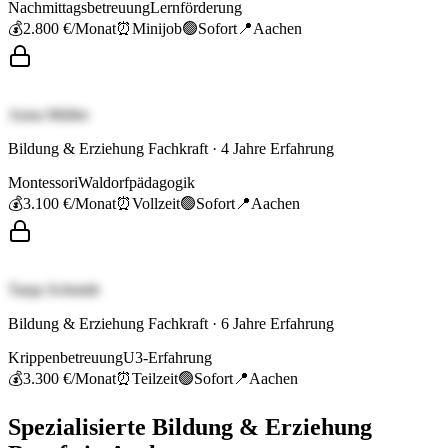
Nachmittagsbetreuung
Lernförderung
💰
2.800 €
/Monat
⏰
Minijob
🟢
Sofort
📍
Aachen
Anna Müller
Bildung & Erziehung Fachkraft
·
4
Jahre Erfahrung
Montessori
Waldorfpädagogik
💰
3.100 €
/Monat
⏰
Vollzeit
🟢
Sofort
📍
Aachen
Tanja Schmidt
Bildung & Erziehung Fachkraft
·
6
Jahre Erfahrung
Krippenbetreuung
U3-Erfahrung
💰
3.300 €
/Monat
⏰
Teilzeit
🟢
Sofort
📍
Aachen
Spezialisierte
Bildung & Erziehung