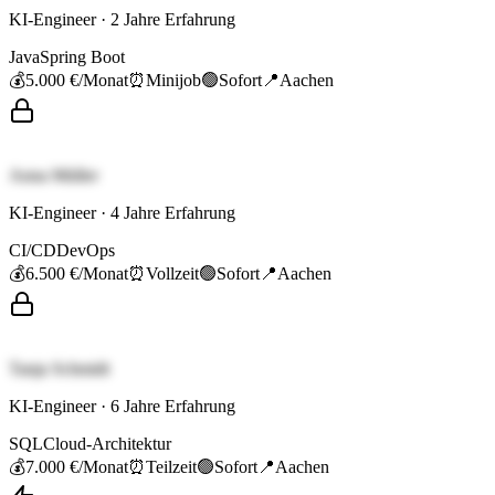
KI-Engineer
·
2
Jahre Erfahrung
Java
Spring Boot
💰
5.000 €
/Monat
⏰
Minijob
🟢
Sofort
📍
Aachen
Anna Müller
KI-Engineer
·
4
Jahre Erfahrung
CI/CD
DevOps
💰
6.500 €
/Monat
⏰
Vollzeit
🟢
Sofort
📍
Aachen
Tanja Schmidt
KI-Engineer
·
6
Jahre Erfahrung
SQL
Cloud-Architektur
💰
7.000 €
/Monat
⏰
Teilzeit
🟢
Sofort
📍
Aachen