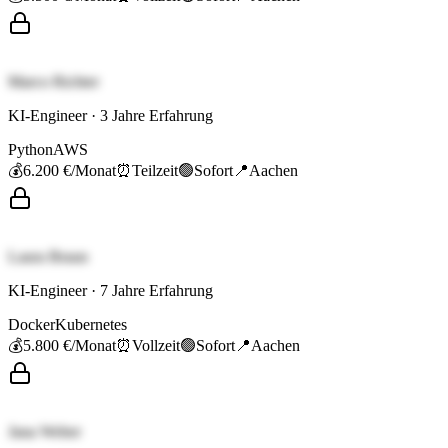
Marco Richter
KI-Engineer
·
3
Jahre Erfahrung
Python
AWS
💰
6.200 €
/Monat
⏰
Teilzeit
🟢
Sofort
📍
Aachen
Laura Braun
KI-Engineer
·
7
Jahre Erfahrung
Docker
Kubernetes
💰
5.800 €
/Monat
⏰
Vollzeit
🟢
Sofort
📍
Aachen
Jana Weber