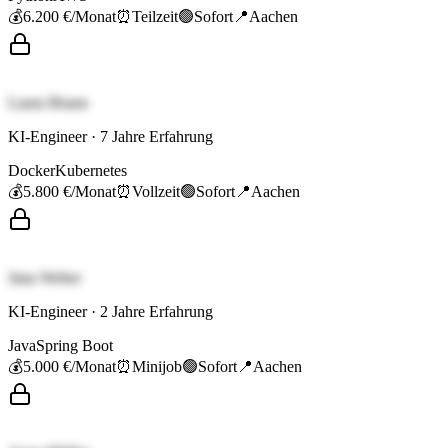
💰
6.200 €
/Monat
⏰
Teilzeit
🟢
Sofort
📍
Aachen
Laura Braun
KI-Engineer
·
7
Jahre Erfahrung
Docker
Kubernetes
💰
5.800 €
/Monat
⏰
Vollzeit
🟢
Sofort
📍
Aachen
Jana Weber
KI-Engineer
·
2
Jahre Erfahrung
Java
Spring Boot
💰
5.000 €
/Monat
⏰
Minijob
🟢
Sofort
📍
Aachen