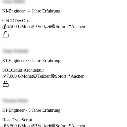
Anna Müller
KI-Engineer
·
4
Jahre Erfahrung
CI/CD
DevOps
💰
6.500 €
/Monat
⏰
Vollzeit
🟢
Sofort
📍
Aachen
Tanja Schmidt
KI-Engineer
·
6
Jahre Erfahrung
SQL
Cloud-Architektur
💰
7.000 €
/Monat
⏰
Teilzeit
🟢
Sofort
📍
Aachen
Thomas Klein
KI-Engineer
·
5
Jahre Erfahrung
React
TypeScript
💰
5.500 €
/Monat
⏰
Vollzeit
🟢
Sofort
📍
Aachen