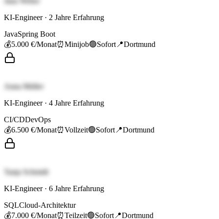
Jana Weber
KI-Engineer
·
2
Jahre Erfahrung
Java
Spring Boot
💰
5.000 €
/Monat
⏰
Minijob
🟢
Sofort
📍
Dortmund
Anna Müller
KI-Engineer
·
4
Jahre Erfahrung
CI/CD
DevOps
💰
6.500 €
/Monat
⏰
Vollzeit
🟢
Sofort
📍
Dortmund
Tanja Schmidt
KI-Engineer
·
6
Jahre Erfahrung
SQL
Cloud-Architektur
💰
7.000 €
/Monat
⏰
Teilzeit
🟢
Sofort
📍
Dortmund