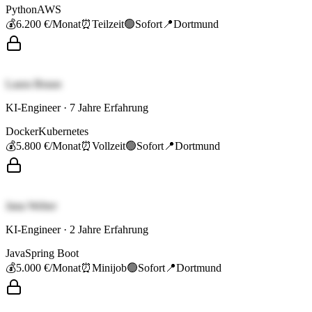
Python
AWS
💰
6.200 €
/Monat
⏰
Teilzeit
🟢
Sofort
📍
Dortmund
Laura Braun
KI-Engineer
·
7
Jahre Erfahrung
Docker
Kubernetes
💰
5.800 €
/Monat
⏰
Vollzeit
🟢
Sofort
📍
Dortmund
Jana Weber
KI-Engineer
·
2
Jahre Erfahrung
Java
Spring Boot
💰
5.000 €
/Monat
⏰
Minijob
🟢
Sofort
📍
Dortmund