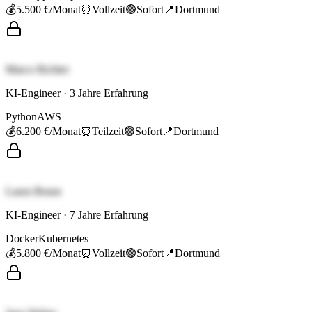
💰
5.500 €
/Monat
⏰
Vollzeit
🟢
Sofort
📍
Dortmund
Marco Richter
KI-Engineer
·
3
Jahre Erfahrung
Python
AWS
💰
6.200 €
/Monat
⏰
Teilzeit
🟢
Sofort
📍
Dortmund
Laura Braun
KI-Engineer
·
7
Jahre Erfahrung
Docker
Kubernetes
💰
5.800 €
/Monat
⏰
Vollzeit
🟢
Sofort
📍
Dortmund