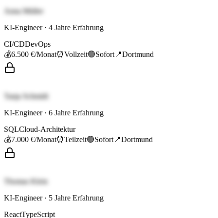
Anna Müller
KI-Engineer
·
4
Jahre Erfahrung
CI/CD
DevOps
💰
6.500 €
/Monat
⏰
Vollzeit
🟢
Sofort
📍
Dortmund
Tanja Schmidt
KI-Engineer
·
6
Jahre Erfahrung
SQL
Cloud-Architektur
💰
7.000 €
/Monat
⏰
Teilzeit
🟢
Sofort
📍
Dortmund
Thomas Klein
KI-Engineer
·
5
Jahre Erfahrung
React
TypeScript