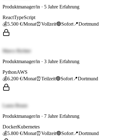
Produktmanager/in
·
5
Jahre Erfahrung
React
TypeScript
💰
5.500 €
/Monat
⏰
Vollzeit
🟢
Sofort
📍
Dortmund
Marco Richter
Produktmanager/in
·
3
Jahre Erfahrung
Python
AWS
💰
6.200 €
/Monat
⏰
Teilzeit
🟢
Sofort
📍
Dortmund
Laura Braun
Produktmanager/in
·
7
Jahre Erfahrung
Docker
Kubernetes
💰
5.800 €
/Monat
⏰
Vollzeit
🟢
Sofort
📍
Dortmund