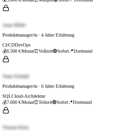
Anna Müller
Produktmanager/in
·
4
Jahre Erfahrung
CI/CD
DevOps
💰
6.500 €
/Monat
⏰
Vollzeit
🟢
Sofort
📍
Dortmund
Tanja Schmidt
Produktmanager/in
·
6
Jahre Erfahrung
SQL
Cloud-Architektur
💰
7.000 €
/Monat
⏰
Teilzeit
🟢
Sofort
📍
Dortmund
Thomas Klein