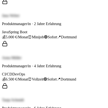
Jana Weber
Produktmanager/in
·
2
Jahre Erfahrung
Java
Spring Boot
💰
5.000 €
/Monat
⏰
Minijob
🟢
Sofort
📍
Dortmund
Anna Müller
Produktmanager/in
·
4
Jahre Erfahrung
CI/CD
DevOps
💰
6.500 €
/Monat
⏰
Vollzeit
🟢
Sofort
📍
Dortmund
Tanja Schmidt