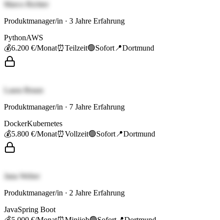
Marco Richter
Produktmanager/in
·
3
Jahre Erfahrung
Python
AWS
💰
6.200 €
/Monat
⏰
Teilzeit
🟢
Sofort
📍
Dortmund
Laura Braun
Produktmanager/in
·
7
Jahre Erfahrung
Docker
Kubernetes
💰
5.800 €
/Monat
⏰
Vollzeit
🟢
Sofort
📍
Dortmund
Jana Weber
Produktmanager/in
·
2
Jahre Erfahrung
Java
Spring Boot
💰
5.000 €
/Monat
⏰
Minijob
🟢
Sofort
📍
Dortmund