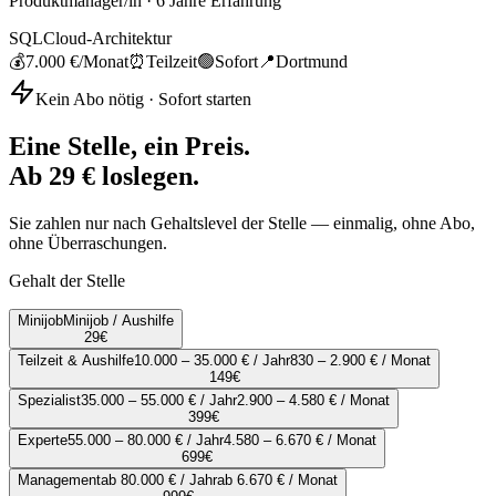
Produktmanager/in
·
6
Jahre Erfahrung
SQL
Cloud-Architektur
💰
7.000 €
/Monat
⏰
Teilzeit
🟢
Sofort
📍
Dortmund
Kein Abo nötig · Sofort starten
Eine Stelle, ein Preis.
Ab 29 € loslegen.
Sie zahlen nur nach Gehaltslevel der Stelle — einmalig, ohne Abo,
ohne Überraschungen.
Gehalt der Stelle
Minijob
Minijob / Aushilfe
29
€
Teilzeit & Aushilfe
10.000 – 35.000 € / Jahr
830 – 2.900 € / Monat
149
€
Spezialist
35.000 – 55.000 € / Jahr
2.900 – 4.580 € / Monat
399
€
Experte
55.000 – 80.000 € / Jahr
4.580 – 6.670 € / Monat
699
€
Management
ab 80.000 € / Jahr
ab 6.670 € / Monat