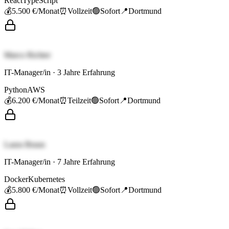
React
TypeScript
💰
5.500 €
/Monat
⏰
Vollzeit
🟢
Sofort
📍
Dortmund
Marco Richter
IT-Manager/in
·
3
Jahre Erfahrung
Python
AWS
💰
6.200 €
/Monat
⏰
Teilzeit
🟢
Sofort
📍
Dortmund
Laura Braun
IT-Manager/in
·
7
Jahre Erfahrung
Docker
Kubernetes
💰
5.800 €
/Monat
⏰
Vollzeit
🟢
Sofort
📍
Dortmund