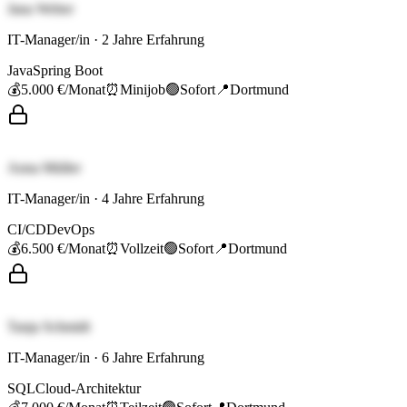
Jana Weber
IT-Manager/in
·
2
Jahre Erfahrung
Java
Spring Boot
💰
5.000 €
/Monat
⏰
Minijob
🟢
Sofort
📍
Dortmund
Anna Müller
IT-Manager/in
·
4
Jahre Erfahrung
CI/CD
DevOps
💰
6.500 €
/Monat
⏰
Vollzeit
🟢
Sofort
📍
Dortmund
Tanja Schmidt
IT-Manager/in
·
6
Jahre Erfahrung
SQL
Cloud-Architektur