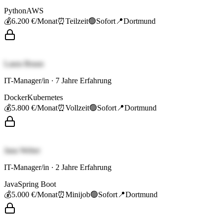
Python
AWS
💰
6.200 €
/Monat
⏰
Teilzeit
🟢
Sofort
📍
Dortmund
Laura Braun
IT-Manager/in
·
7
Jahre Erfahrung
Docker
Kubernetes
💰
5.800 €
/Monat
⏰
Vollzeit
🟢
Sofort
📍
Dortmund
Jana Weber
IT-Manager/in
·
2
Jahre Erfahrung
Java
Spring Boot
💰
5.000 €
/Monat
⏰
Minijob
🟢
Sofort
📍
Dortmund