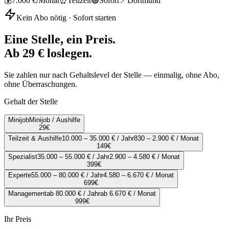
💰
7.000 €
/Monat
⏰
Teilzeit
🟢
Sofort
📍
Dortmund
Kein Abo nötig · Sofort starten
Eine Stelle, ein Preis.
Ab 29 € loslegen.
Sie zahlen nur nach Gehaltslevel der Stelle — einmalig, ohne Abo,
ohne Überraschungen.
Gehalt der Stelle
Minijob
Minijob / Aushilfe
29
€
Teilzeit & Aushilfe
10.000 – 35.000 € / Jahr
830 – 2.900 € / Monat
149
€
Spezialist
35.000 – 55.000 € / Jahr
2.900 – 4.580 € / Monat
399
€
Experte
55.000 – 80.000 € / Jahr
4.580 – 6.670 € / Monat
699
€
Management
ab 80.000 € / Jahr
ab 6.670 € / Monat
999
€
Ihr Preis