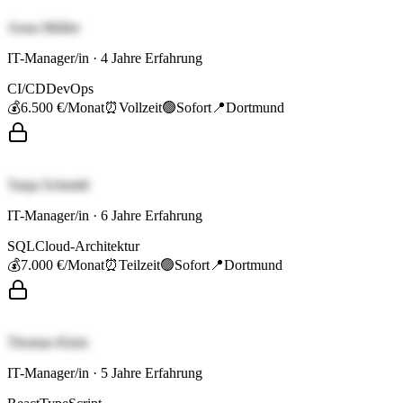
Anna Müller
IT-Manager/in
·
4
Jahre Erfahrung
CI/CD
DevOps
💰
6.500 €
/Monat
⏰
Vollzeit
🟢
Sofort
📍
Dortmund
Tanja Schmidt
IT-Manager/in
·
6
Jahre Erfahrung
SQL
Cloud-Architektur
💰
7.000 €
/Monat
⏰
Teilzeit
🟢
Sofort
📍
Dortmund
Thomas Klein
IT-Manager/in
·
5
Jahre Erfahrung