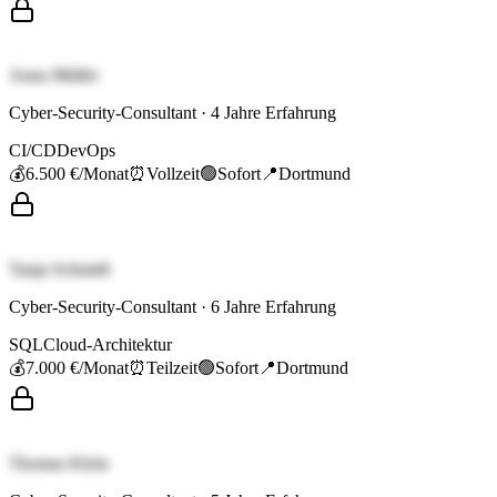
Anna Müller
Cyber-Security-Consultant
·
4
Jahre Erfahrung
CI/CD
DevOps
💰
6.500 €
/Monat
⏰
Vollzeit
🟢
Sofort
📍
Dortmund
Tanja Schmidt
Cyber-Security-Consultant
·
6
Jahre Erfahrung
SQL
Cloud-Architektur
💰
7.000 €
/Monat
⏰
Teilzeit
🟢
Sofort
📍
Dortmund
Thomas Klein