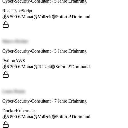
Cyber-Security-Consultant
·
5
Jahre Erfahrung
React
TypeScript
💰
5.500 €
/Monat
⏰
Vollzeit
🟢
Sofort
📍
Dortmund
Marco Richter
Cyber-Security-Consultant
·
3
Jahre Erfahrung
Python
AWS
💰
6.200 €
/Monat
⏰
Teilzeit
🟢
Sofort
📍
Dortmund
Laura Braun
Cyber-Security-Consultant
·
7
Jahre Erfahrung
Docker
Kubernetes
💰
5.800 €
/Monat
⏰
Vollzeit
🟢
Sofort
📍
Dortmund