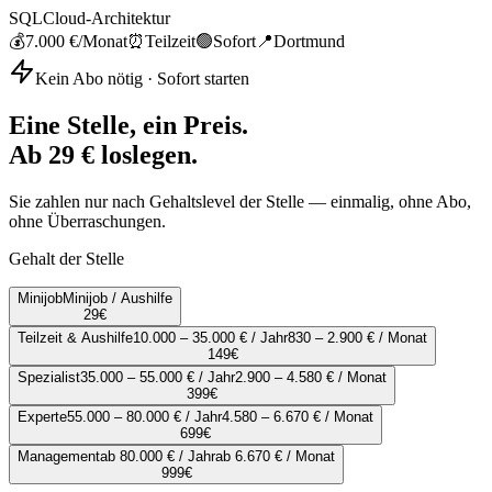
SQL
Cloud-Architektur
💰
7.000 €
/Monat
⏰
Teilzeit
🟢
Sofort
📍
Dortmund
Kein Abo nötig · Sofort starten
Eine Stelle, ein Preis.
Ab 29 € loslegen.
Sie zahlen nur nach Gehaltslevel der Stelle — einmalig, ohne Abo,
ohne Überraschungen.
Gehalt der Stelle
Minijob
Minijob / Aushilfe
29
€
Teilzeit & Aushilfe
10.000 – 35.000 € / Jahr
830 – 2.900 € / Monat
149
€
Spezialist
35.000 – 55.000 € / Jahr
2.900 – 4.580 € / Monat
399
€
Experte
55.000 – 80.000 € / Jahr
4.580 – 6.670 € / Monat
699
€
Management
ab 80.000 € / Jahr
ab 6.670 € / Monat
999
€