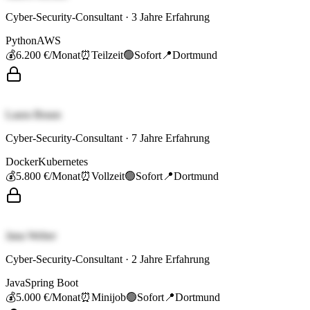
Cyber-Security-Consultant
·
3
Jahre Erfahrung
Python
AWS
💰
6.200 €
/Monat
⏰
Teilzeit
🟢
Sofort
📍
Dortmund
Laura Braun
Cyber-Security-Consultant
·
7
Jahre Erfahrung
Docker
Kubernetes
💰
5.800 €
/Monat
⏰
Vollzeit
🟢
Sofort
📍
Dortmund
Jana Weber
Cyber-Security-Consultant
·
2
Jahre Erfahrung
Java
Spring Boot
💰
5.000 €
/Monat
⏰
Minijob
🟢
Sofort
📍
Dortmund