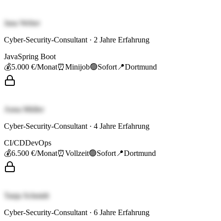
Jana Weber
Cyber-Security-Consultant
·
2
Jahre Erfahrung
Java
Spring Boot
💰
5.000 €
/Monat
⏰
Minijob
🟢
Sofort
📍
Dortmund
Anna Müller
Cyber-Security-Consultant
·
4
Jahre Erfahrung
CI/CD
DevOps
💰
6.500 €
/Monat
⏰
Vollzeit
🟢
Sofort
📍
Dortmund
Tanja Schmidt
Cyber-Security-Consultant
·
6
Jahre Erfahrung