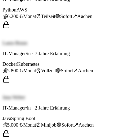
Python
AWS
💰
6.200 €
/Monat
⏰
Teilzeit
🟢
Sofort
📍
Aachen
Laura Braun
IT-Manager/in
·
7
Jahre Erfahrung
Docker
Kubernetes
💰
5.800 €
/Monat
⏰
Vollzeit
🟢
Sofort
📍
Aachen
Jana Weber
IT-Manager/in
·
2
Jahre Erfahrung
Java
Spring Boot
💰
5.000 €
/Monat
⏰
Minijob
🟢
Sofort
📍
Aachen