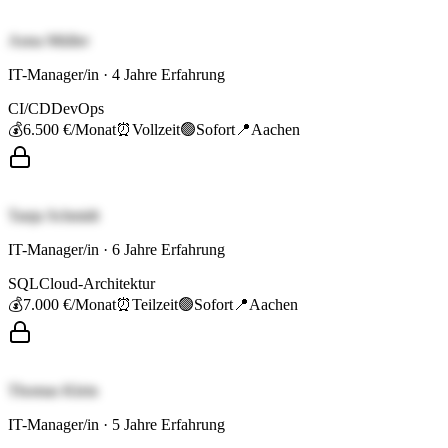
Anna Müller
IT-Manager/in
·
4
Jahre Erfahrung
CI/CD
DevOps
💰
6.500 €
/Monat
⏰
Vollzeit
🟢
Sofort
📍
Aachen
Tanja Schmidt
IT-Manager/in
·
6
Jahre Erfahrung
SQL
Cloud-Architektur
💰
7.000 €
/Monat
⏰
Teilzeit
🟢
Sofort
📍
Aachen
Thomas Klein
IT-Manager/in
·
5
Jahre Erfahrung