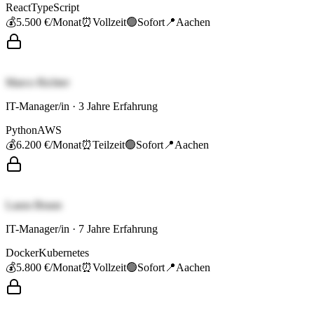
React
TypeScript
💰
5.500 €
/Monat
⏰
Vollzeit
🟢
Sofort
📍
Aachen
Marco Richter
IT-Manager/in
·
3
Jahre Erfahrung
Python
AWS
💰
6.200 €
/Monat
⏰
Teilzeit
🟢
Sofort
📍
Aachen
Laura Braun
IT-Manager/in
·
7
Jahre Erfahrung
Docker
Kubernetes
💰
5.800 €
/Monat
⏰
Vollzeit
🟢
Sofort
📍
Aachen