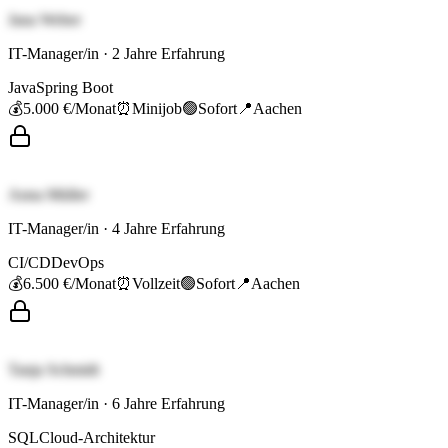
Jana Weber
IT-Manager/in
·
2
Jahre Erfahrung
Java
Spring Boot
💰
5.000 €
/Monat
⏰
Minijob
🟢
Sofort
📍
Aachen
Anna Müller
IT-Manager/in
·
4
Jahre Erfahrung
CI/CD
DevOps
💰
6.500 €
/Monat
⏰
Vollzeit
🟢
Sofort
📍
Aachen
Tanja Schmidt
IT-Manager/in
·
6
Jahre Erfahrung
SQL
Cloud-Architektur