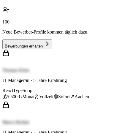
100+
Neue Bewerber-Profile kommen täglich dazu.
Bewerbungen erhalten
Thomas Klein
IT-Manager/in
·
5
Jahre Erfahrung
React
TypeScript
💰
5.500 €
/Monat
⏰
Vollzeit
🟢
Sofort
📍
Aachen
Marco Richter
IT-Manager/in
·
3
Jahre Erfahrung