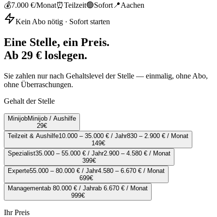
💰
7.000 €
/Monat
⏰
Teilzeit
🟢
Sofort
📍
Aachen
Kein Abo nötig · Sofort starten
Eine Stelle, ein Preis.
Ab 29 € loslegen.
Sie zahlen nur nach Gehaltslevel der Stelle — einmalig, ohne Abo,
ohne Überraschungen.
Gehalt der Stelle
Minijob
Minijob / Aushilfe
29
€
Teilzeit & Aushilfe
10.000 – 35.000 € / Jahr
830 – 2.900 € / Monat
149
€
Spezialist
35.000 – 55.000 € / Jahr
2.900 – 4.580 € / Monat
399
€
Experte
55.000 – 80.000 € / Jahr
4.580 – 6.670 € / Monat
699
€
Management
ab 80.000 € / Jahr
ab 6.670 € / Monat
999
€
Ihr Preis