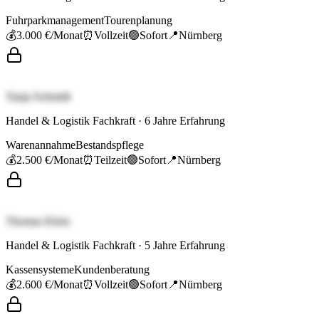
Fuhrparkmanagement
Tourenplanung
💰
3.000 €
/Monat
⏰
Vollzeit
🟢
Sofort
📍
Nürnberg
Tanja Schmidt
Handel & Logistik Fachkraft
·
6
Jahre Erfahrung
Warenannahme
Bestandspflege
💰
2.500 €
/Monat
⏰
Teilzeit
🟢
Sofort
📍
Nürnberg
Thomas Klein
Handel & Logistik Fachkraft
·
5
Jahre Erfahrung
Kassensysteme
Kundenberatung
💰
2.600 €
/Monat
⏰
Vollzeit
🟢
Sofort
📍
Nürnberg