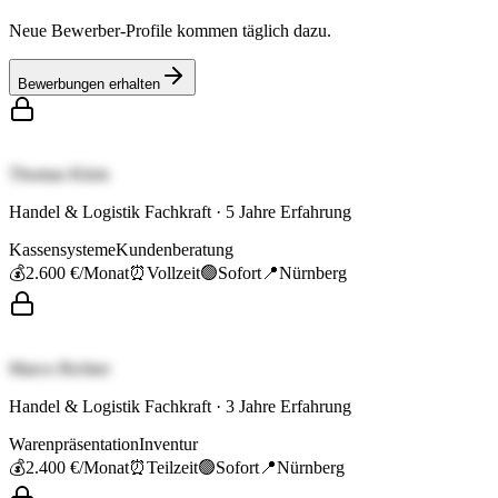
Neue Bewerber-Profile kommen täglich dazu.
Bewerbungen erhalten
Thomas Klein
Handel & Logistik Fachkraft
·
5
Jahre Erfahrung
Kassensysteme
Kundenberatung
💰
2.600 €
/Monat
⏰
Vollzeit
🟢
Sofort
📍
Nürnberg
Marco Richter
Handel & Logistik Fachkraft
·
3
Jahre Erfahrung
Warenpräsentation
Inventur
💰
2.400 €
/Monat
⏰
Teilzeit
🟢
Sofort
📍
Nürnberg