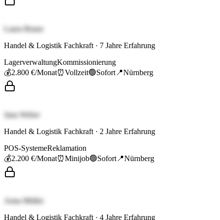
Laura Braun
Handel & Logistik Fachkraft
·
7
Jahre Erfahrung
Lagerverwaltung
Kommissionierung
💰
2.800 €
/Monat
⏰
Vollzeit
🟢
Sofort
📍
Nürnberg
Jana Weber
Handel & Logistik Fachkraft
·
2
Jahre Erfahrung
POS-Systeme
Reklamation
💰
2.200 €
/Monat
⏰
Minijob
🟢
Sofort
📍
Nürnberg
Anna Müller
Handel & Logistik Fachkraft
·
4
Jahre Erfahrung