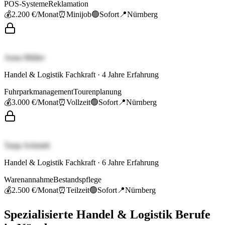
POS-Systeme
Reklamation
💰
2.200 €
/Monat
⏰
Minijob
🟢
Sofort
📍
Nürnberg
Anna Müller
Handel & Logistik Fachkraft
·
4
Jahre Erfahrung
Fuhrparkmanagement
Tourenplanung
💰
3.000 €
/Monat
⏰
Vollzeit
🟢
Sofort
📍
Nürnberg
Tanja Schmidt
Handel & Logistik Fachkraft
·
6
Jahre Erfahrung
Warenannahme
Bestandspflege
💰
2.500 €
/Monat
⏰
Teilzeit
🟢
Sofort
📍
Nürnberg
Spezialisierte
Handel & Logistik
Berufe