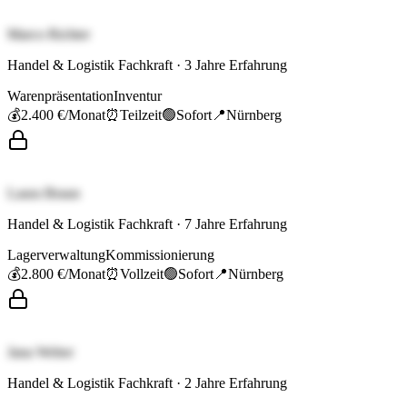
Marco Richter
Handel & Logistik Fachkraft
·
3
Jahre Erfahrung
Warenpräsentation
Inventur
💰
2.400 €
/Monat
⏰
Teilzeit
🟢
Sofort
📍
Nürnberg
Laura Braun
Handel & Logistik Fachkraft
·
7
Jahre Erfahrung
Lagerverwaltung
Kommissionierung
💰
2.800 €
/Monat
⏰
Vollzeit
🟢
Sofort
📍
Nürnberg
Jana Weber
Handel & Logistik Fachkraft
·
2
Jahre Erfahrung