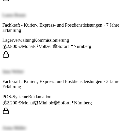
Laura Braun
Fachkraft - Kurier-, Express- und Postdienstleistungen
·
7
Jahre
Erfahrung
Lagerverwaltung
Kommissionierung
💰
2.800 €
/Monat
⏰
Vollzeit
🟢
Sofort
📍
Nürnberg
Jana Weber
Fachkraft - Kurier-, Express- und Postdienstleistungen
·
2
Jahre
Erfahrung
POS-Systeme
Reklamation
💰
2.200 €
/Monat
⏰
Minijob
🟢
Sofort
📍
Nürnberg
Anna Müller