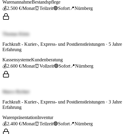
Warenannahme
Bestandspflege
💰
2.500 €
/Monat
⏰
Teilzeit
🟢
Sofort
📍
Nürnberg
Thomas Klein
Fachkraft - Kurier-, Express- und Postdienstleistungen
·
5
Jahre
Erfahrung
Kassensysteme
Kundenberatung
💰
2.600 €
/Monat
⏰
Vollzeit
🟢
Sofort
📍
Nürnberg
Marco Richter
Fachkraft - Kurier-, Express- und Postdienstleistungen
·
3
Jahre
Erfahrung
Warenpräsentation
Inventur
💰
2.400 €
/Monat
⏰
Teilzeit
🟢
Sofort
📍
Nürnberg