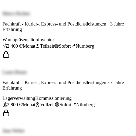
Marco Richter
Fachkraft - Kurier-, Express- und Postdienstleistungen
·
3
Jahre
Erfahrung
Warenpräsentation
Inventur
💰
2.400 €
/Monat
⏰
Teilzeit
🟢
Sofort
📍
Nürnberg
Laura Braun
Fachkraft - Kurier-, Express- und Postdienstleistungen
·
7
Jahre
Erfahrung
Lagerverwaltung
Kommissionierung
💰
2.800 €
/Monat
⏰
Vollzeit
🟢
Sofort
📍
Nürnberg
Jana Weber