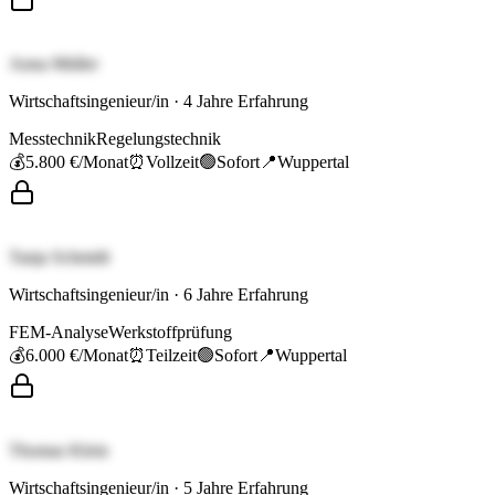
Anna Müller
Wirtschaftsingenieur/in
·
4
Jahre Erfahrung
Messtechnik
Regelungstechnik
💰
5.800 €
/Monat
⏰
Vollzeit
🟢
Sofort
📍
Wuppertal
Tanja Schmidt
Wirtschaftsingenieur/in
·
6
Jahre Erfahrung
FEM-Analyse
Werkstoffprüfung
💰
6.000 €
/Monat
⏰
Teilzeit
🟢
Sofort
📍
Wuppertal
Thomas Klein
Wirtschaftsingenieur/in
·
5
Jahre Erfahrung