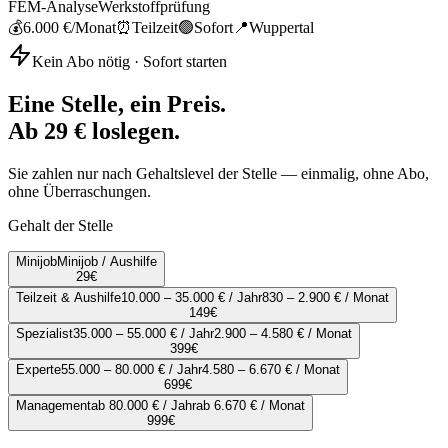
FEM-Analyse
Werkstoffprüfung
💰
6.000 €
/Monat
⏰
Teilzeit
🟢
Sofort
📍
Wuppertal
Kein Abo nötig · Sofort starten
Eine Stelle, ein Preis.
Ab 29 € loslegen.
Sie zahlen nur nach Gehaltslevel der Stelle — einmalig, ohne Abo,
ohne Überraschungen.
Gehalt der Stelle
Minijob
Minijob / Aushilfe
29
€
Teilzeit & Aushilfe
10.000 – 35.000 € / Jahr
830 – 2.900 € / Monat
149
€
Spezialist
35.000 – 55.000 € / Jahr
2.900 – 4.580 € / Monat
399
€
Experte
55.000 – 80.000 € / Jahr
4.580 – 6.670 € / Monat
699
€
Management
ab 80.000 € / Jahr
ab 6.670 € / Monat
999
€