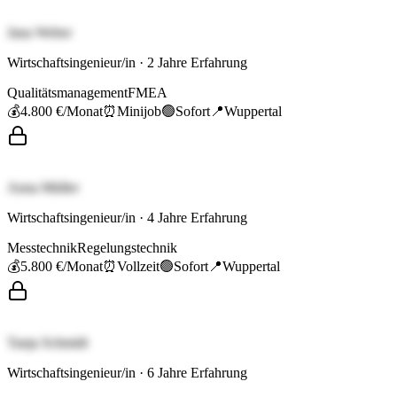
Jana Weber
Wirtschaftsingenieur/in
·
2
Jahre Erfahrung
Qualitätsmanagement
FMEA
💰
4.800 €
/Monat
⏰
Minijob
🟢
Sofort
📍
Wuppertal
Anna Müller
Wirtschaftsingenieur/in
·
4
Jahre Erfahrung
Messtechnik
Regelungstechnik
💰
5.800 €
/Monat
⏰
Vollzeit
🟢
Sofort
📍
Wuppertal
Tanja Schmidt
Wirtschaftsingenieur/in
·
6
Jahre Erfahrung