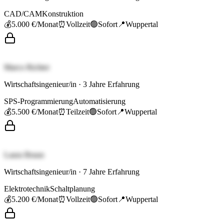
CAD/CAM
Konstruktion
💰
5.000 €
/Monat
⏰
Vollzeit
🟢
Sofort
📍
Wuppertal
Marco Richter
Wirtschaftsingenieur/in
·
3
Jahre Erfahrung
SPS-Programmierung
Automatisierung
💰
5.500 €
/Monat
⏰
Teilzeit
🟢
Sofort
📍
Wuppertal
Laura Braun
Wirtschaftsingenieur/in
·
7
Jahre Erfahrung
Elektrotechnik
Schaltplanung
💰
5.200 €
/Monat
⏰
Vollzeit
🟢
Sofort
📍
Wuppertal