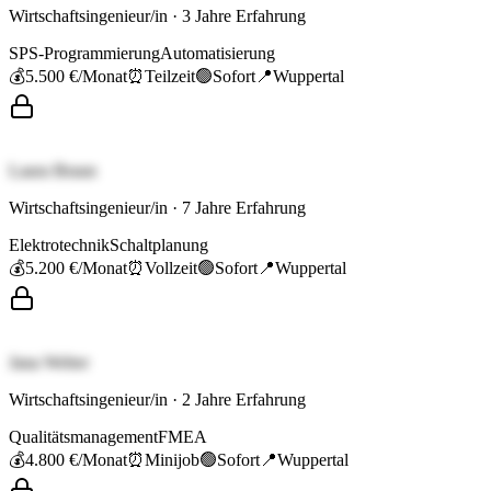
Wirtschaftsingenieur/in
·
3
Jahre Erfahrung
SPS-Programmierung
Automatisierung
💰
5.500 €
/Monat
⏰
Teilzeit
🟢
Sofort
📍
Wuppertal
Laura Braun
Wirtschaftsingenieur/in
·
7
Jahre Erfahrung
Elektrotechnik
Schaltplanung
💰
5.200 €
/Monat
⏰
Vollzeit
🟢
Sofort
📍
Wuppertal
Jana Weber
Wirtschaftsingenieur/in
·
2
Jahre Erfahrung
Qualitätsmanagement
FMEA
💰
4.800 €
/Monat
⏰
Minijob
🟢
Sofort
📍
Wuppertal