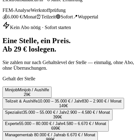
FEM-Analyse
Werkstoffprüfung
💰
6.000 €
/Monat
⏰
Teilzeit
🟢
Sofort
📍
Wuppertal
Kein Abo nötig · Sofort starten
Eine Stelle, ein Preis.
Ab 29 € loslegen.
Sie zahlen nur nach Gehaltslevel der Stelle — einmalig, ohne Abo,
ohne Überraschungen.
Gehalt der Stelle
Minijob
Minijob / Aushilfe
29
€
Teilzeit & Aushilfe
10.000 – 35.000 € / Jahr
830 – 2.900 € / Monat
149
€
Spezialist
35.000 – 55.000 € / Jahr
2.900 – 4.580 € / Monat
399
€
Experte
55.000 – 80.000 € / Jahr
4.580 – 6.670 € / Monat
699
€
Management
ab 80.000 € / Jahr
ab 6.670 € / Monat
999
€