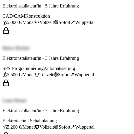
Elektroinstallateur/in
·
5
Jahre Erfahrung
CAD/CAM
Konstruktion
💰
5.000 €
/Monat
⏰
Vollzeit
🟢
Sofort
📍
Wuppertal
Marco Richter
Elektroinstallateur/in
·
3
Jahre Erfahrung
SPS-Programmierung
Automatisierung
💰
5.500 €
/Monat
⏰
Teilzeit
🟢
Sofort
📍
Wuppertal
Laura Braun
Elektroinstallateur/in
·
7
Jahre Erfahrung
Elektrotechnik
Schaltplanung
💰
5.200 €
/Monat
⏰
Vollzeit
🟢
Sofort
📍
Wuppertal