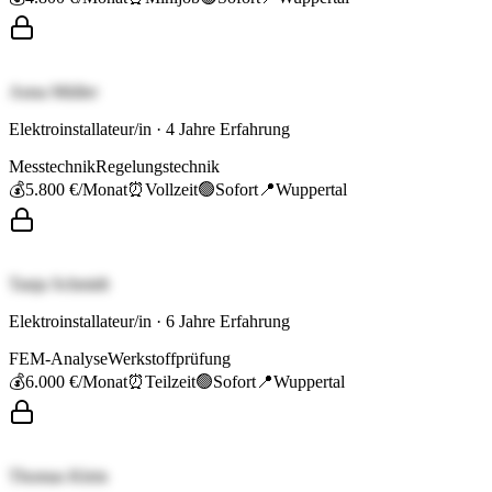
Anna Müller
Elektroinstallateur/in
·
4
Jahre Erfahrung
Messtechnik
Regelungstechnik
💰
5.800 €
/Monat
⏰
Vollzeit
🟢
Sofort
📍
Wuppertal
Tanja Schmidt
Elektroinstallateur/in
·
6
Jahre Erfahrung
FEM-Analyse
Werkstoffprüfung
💰
6.000 €
/Monat
⏰
Teilzeit
🟢
Sofort
📍
Wuppertal
Thomas Klein