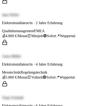
Jana Weber
Elektroinstallateur/in
·
2
Jahre Erfahrung
Qualitätsmanagement
FMEA
💰
4.800 €
/Monat
⏰
Minijob
🟢
Sofort
📍
Wuppertal
Anna Müller
Elektroinstallateur/in
·
4
Jahre Erfahrung
Messtechnik
Regelungstechnik
💰
5.800 €
/Monat
⏰
Vollzeit
🟢
Sofort
📍
Wuppertal
Tanja Schmidt
Elektroinstallateur/in
·
6
Jahre Erfahrung