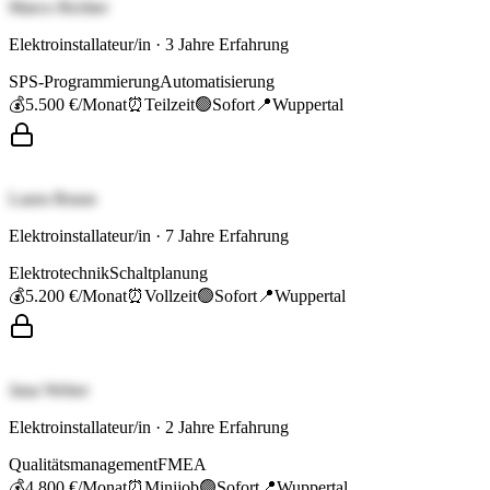
Marco Richter
Elektroinstallateur/in
·
3
Jahre Erfahrung
SPS-Programmierung
Automatisierung
💰
5.500 €
/Monat
⏰
Teilzeit
🟢
Sofort
📍
Wuppertal
Laura Braun
Elektroinstallateur/in
·
7
Jahre Erfahrung
Elektrotechnik
Schaltplanung
💰
5.200 €
/Monat
⏰
Vollzeit
🟢
Sofort
📍
Wuppertal
Jana Weber
Elektroinstallateur/in
·
2
Jahre Erfahrung
Qualitätsmanagement
FMEA
💰
4.800 €
/Monat
⏰
Minijob
🟢
Sofort
📍
Wuppertal