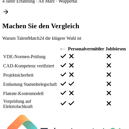
4 Jahre Erfahrung
·
Ab März
·
Wuppertal
Machen Sie den
Vergleich
Warum TalentMatch24 die klügere Wahl ist
Personalvermittler
Jobbörsen
VDE-Normen-Prüfung
CAD-Kompetenz verifiziert
Projektsicherheit
Entlastung Stammbelegschaft
Flatrate-Kostenmodell
Vorprüfung auf
Elektrofachkraft