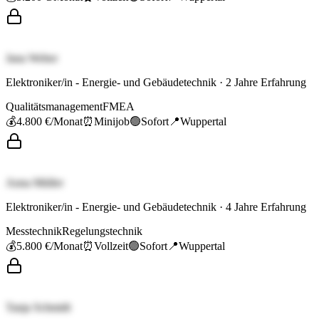
Jana Weber
Elektroniker/in - Energie- und Gebäudetechnik
·
2
Jahre Erfahrung
Qualitätsmanagement
FMEA
💰
4.800 €
/Monat
⏰
Minijob
🟢
Sofort
📍
Wuppertal
Anna Müller
Elektroniker/in - Energie- und Gebäudetechnik
·
4
Jahre Erfahrung
Messtechnik
Regelungstechnik
💰
5.800 €
/Monat
⏰
Vollzeit
🟢
Sofort
📍
Wuppertal
Tanja Schmidt