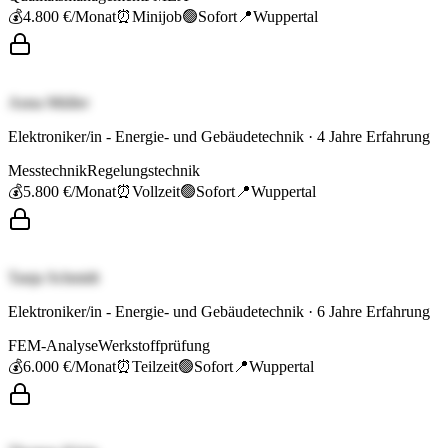
💰
4.800 €
/Monat
⏰
Minijob
🟢
Sofort
📍
Wuppertal
Anna Müller
Elektroniker/in - Energie- und Gebäudetechnik
·
4
Jahre Erfahrung
Messtechnik
Regelungstechnik
💰
5.800 €
/Monat
⏰
Vollzeit
🟢
Sofort
📍
Wuppertal
Tanja Schmidt
Elektroniker/in - Energie- und Gebäudetechnik
·
6
Jahre Erfahrung
FEM-Analyse
Werkstoffprüfung
💰
6.000 €
/Monat
⏰
Teilzeit
🟢
Sofort
📍
Wuppertal