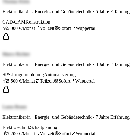
Thomas Klein
Elektroniker/in - Energie- und Gebäudetechnik
·
5
Jahre Erfahrung
CAD/CAM
Konstruktion
💰
5.000 €
/Monat
⏰
Vollzeit
🟢
Sofort
📍
Wuppertal
Marco Richter
Elektroniker/in - Energie- und Gebäudetechnik
·
3
Jahre Erfahrung
SPS-Programmierung
Automatisierung
💰
5.500 €
/Monat
⏰
Teilzeit
🟢
Sofort
📍
Wuppertal
Laura Braun
Elektroniker/in - Energie- und Gebäudetechnik
·
7
Jahre Erfahrung
Elektrotechnik
Schaltplanung
💰
5.200 €
/Monat
⏰
Vollzeit
🟢
Sofort
📍
Wuppertal