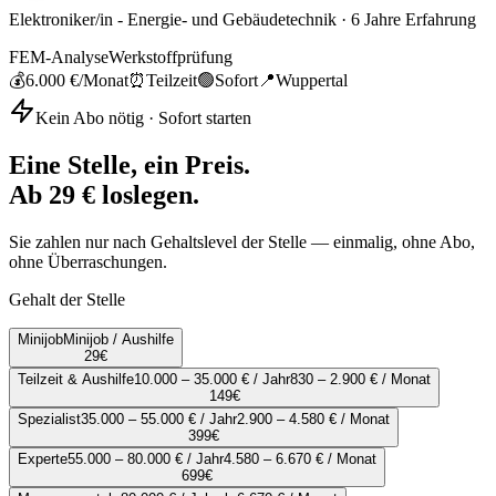
Elektroniker/in - Energie- und Gebäudetechnik
·
6
Jahre Erfahrung
FEM-Analyse
Werkstoffprüfung
💰
6.000 €
/Monat
⏰
Teilzeit
🟢
Sofort
📍
Wuppertal
Kein Abo nötig · Sofort starten
Eine Stelle, ein Preis.
Ab 29 € loslegen.
Sie zahlen nur nach Gehaltslevel der Stelle — einmalig, ohne Abo,
ohne Überraschungen.
Gehalt der Stelle
Minijob
Minijob / Aushilfe
29
€
Teilzeit & Aushilfe
10.000 – 35.000 € / Jahr
830 – 2.900 € / Monat
149
€
Spezialist
35.000 – 55.000 € / Jahr
2.900 – 4.580 € / Monat
399
€
Experte
55.000 – 80.000 € / Jahr
4.580 – 6.670 € / Monat
699
€