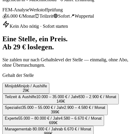
FEM-Analyse
Werkstoffprüfung
💰
6.000 €
/Monat
⏰
Teilzeit
🟢
Sofort
📍
Wuppertal
Kein Abo nötig · Sofort starten
Eine Stelle, ein Preis.
Ab 29 € loslegen.
Sie zahlen nur nach Gehaltslevel der Stelle — einmalig, ohne Abo,
ohne Überraschungen.
Gehalt der Stelle
Minijob
Minijob / Aushilfe
29
€
Teilzeit & Aushilfe
10.000 – 35.000 € / Jahr
830 – 2.900 € / Monat
149
€
Spezialist
35.000 – 55.000 € / Jahr
2.900 – 4.580 € / Monat
399
€
Experte
55.000 – 80.000 € / Jahr
4.580 – 6.670 € / Monat
699
€
Management
ab 80.000 € / Jahr
ab 6.670 € / Monat
999
€