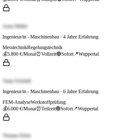
Anna Müller
Ingenieur/in - Maschinenbau
·
4
Jahre Erfahrung
Messtechnik
Regelungstechnik
💰
5.800 €
/Monat
⏰
Vollzeit
🟢
Sofort
📍
Wuppertal
Tanja Schmidt
Ingenieur/in - Maschinenbau
·
6
Jahre Erfahrung
FEM-Analyse
Werkstoffprüfung
💰
6.000 €
/Monat
⏰
Teilzeit
🟢
Sofort
📍
Wuppertal
Thomas Klein