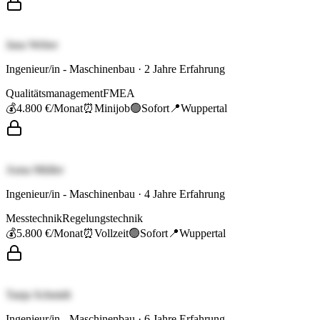
Jana Weber
Ingenieur/in - Maschinenbau
·
2
Jahre Erfahrung
Qualitätsmanagement
FMEA
💰
4.800 €
/Monat
⏰
Minijob
🟢
Sofort
📍
Wuppertal
Anna Müller
Ingenieur/in - Maschinenbau
·
4
Jahre Erfahrung
Messtechnik
Regelungstechnik
💰
5.800 €
/Monat
⏰
Vollzeit
🟢
Sofort
📍
Wuppertal
Tanja Schmidt
Ingenieur/in - Maschinenbau
·
6
Jahre Erfahrung