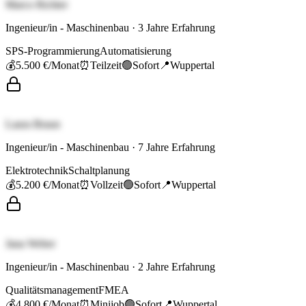
Marco Richter
Ingenieur/in - Maschinenbau
·
3
Jahre Erfahrung
SPS-Programmierung
Automatisierung
💰
5.500 €
/Monat
⏰
Teilzeit
🟢
Sofort
📍
Wuppertal
Laura Braun
Ingenieur/in - Maschinenbau
·
7
Jahre Erfahrung
Elektrotechnik
Schaltplanung
💰
5.200 €
/Monat
⏰
Vollzeit
🟢
Sofort
📍
Wuppertal
Jana Weber
Ingenieur/in - Maschinenbau
·
2
Jahre Erfahrung
Qualitätsmanagement
FMEA
💰
4.800 €
/Monat
⏰
Minijob
🟢
Sofort
📍
Wuppertal