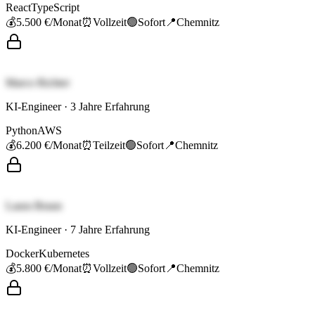
React
TypeScript
💰
5.500 €
/Monat
⏰
Vollzeit
🟢
Sofort
📍
Chemnitz
Marco Richter
KI-Engineer
·
3
Jahre Erfahrung
Python
AWS
💰
6.200 €
/Monat
⏰
Teilzeit
🟢
Sofort
📍
Chemnitz
Laura Braun
KI-Engineer
·
7
Jahre Erfahrung
Docker
Kubernetes
💰
5.800 €
/Monat
⏰
Vollzeit
🟢
Sofort
📍
Chemnitz