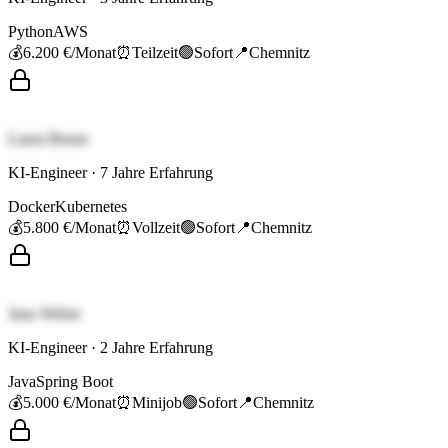
Python
AWS
💰
6.200 €
/Monat
⏰
Teilzeit
🟢
Sofort
📍
Chemnitz
Laura Braun
KI-Engineer
·
7
Jahre Erfahrung
Docker
Kubernetes
💰
5.800 €
/Monat
⏰
Vollzeit
🟢
Sofort
📍
Chemnitz
Jana Weber
KI-Engineer
·
2
Jahre Erfahrung
Java
Spring Boot
💰
5.000 €
/Monat
⏰
Minijob
🟢
Sofort
📍
Chemnitz