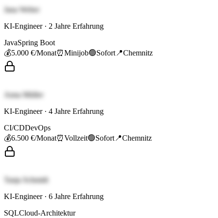
Jana Weber
KI-Engineer
·
2
Jahre Erfahrung
Java
Spring Boot
💰
5.000 €
/Monat
⏰
Minijob
🟢
Sofort
📍
Chemnitz
Anna Müller
KI-Engineer
·
4
Jahre Erfahrung
CI/CD
DevOps
💰
6.500 €
/Monat
⏰
Vollzeit
🟢
Sofort
📍
Chemnitz
Tanja Schmidt
KI-Engineer
·
6
Jahre Erfahrung
SQL
Cloud-Architektur