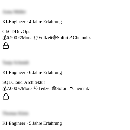
Anna Müller
KI-Engineer
·
4
Jahre Erfahrung
CI/CD
DevOps
💰
6.500 €
/Monat
⏰
Vollzeit
🟢
Sofort
📍
Chemnitz
Tanja Schmidt
KI-Engineer
·
6
Jahre Erfahrung
SQL
Cloud-Architektur
💰
7.000 €
/Monat
⏰
Teilzeit
🟢
Sofort
📍
Chemnitz
Thomas Klein
KI-Engineer
·
5
Jahre Erfahrung