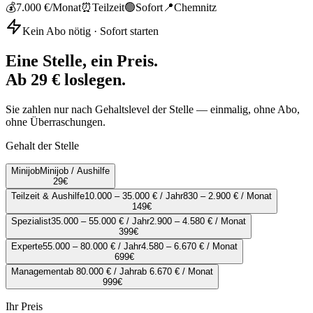
💰
7.000 €
/Monat
⏰
Teilzeit
🟢
Sofort
📍
Chemnitz
Kein Abo nötig · Sofort starten
Eine Stelle, ein Preis.
Ab 29 € loslegen.
Sie zahlen nur nach Gehaltslevel der Stelle — einmalig, ohne Abo,
ohne Überraschungen.
Gehalt der Stelle
Minijob
Minijob / Aushilfe
29
€
Teilzeit & Aushilfe
10.000 – 35.000 € / Jahr
830 – 2.900 € / Monat
149
€
Spezialist
35.000 – 55.000 € / Jahr
2.900 – 4.580 € / Monat
399
€
Experte
55.000 – 80.000 € / Jahr
4.580 – 6.670 € / Monat
699
€
Management
ab 80.000 € / Jahr
ab 6.670 € / Monat
999
€
Ihr Preis