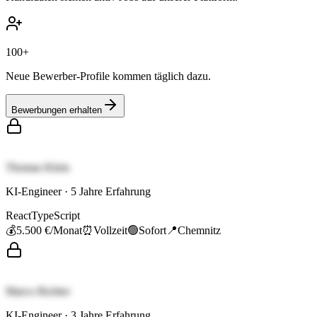
100+
Neue Bewerber-Profile kommen täglich dazu.
Bewerbungen erhalten
Thomas Klein
KI-Engineer
·
5
Jahre Erfahrung
React
TypeScript
💰
5.500 €
/Monat
⏰
Vollzeit
🟢
Sofort
📍
Chemnitz
Marco Richter
KI-Engineer
·
3
Jahre Erfahrung