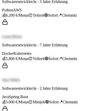
Softwareentwickler/in
·
3
Jahre Erfahrung
Python
AWS
💰
6.200 €
/Monat
⏰
Teilzeit
🟢
Sofort
📍
Chemnitz
Laura Braun
Softwareentwickler/in
·
7
Jahre Erfahrung
Docker
Kubernetes
💰
5.800 €
/Monat
⏰
Vollzeit
🟢
Sofort
📍
Chemnitz
Jana Weber
Softwareentwickler/in
·
2
Jahre Erfahrung
Java
Spring Boot
💰
5.000 €
/Monat
⏰
Minijob
🟢
Sofort
📍
Chemnitz