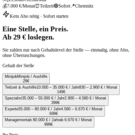
💰
7.000 €
/Monat
⏰
Teilzeit
🟢
Sofort
📍
Chemnitz
Kein Abo nötig · Sofort starten
Eine Stelle, ein Preis.
Ab 29 € loslegen.
Sie zahlen nur nach Gehaltslevel der Stelle — einmalig, ohne Abo,
ohne Überraschungen.
Gehalt der Stelle
Minijob
Minijob / Aushilfe
29
€
Teilzeit & Aushilfe
10.000 – 35.000 € / Jahr
830 – 2.900 € / Monat
149
€
Spezialist
35.000 – 55.000 € / Jahr
2.900 – 4.580 € / Monat
399
€
Experte
55.000 – 80.000 € / Jahr
4.580 – 6.670 € / Monat
699
€
Management
ab 80.000 € / Jahr
ab 6.670 € / Monat
999
€
Ihr Preis