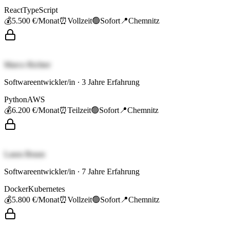
React
TypeScript
💰
5.500 €
/Monat
⏰
Vollzeit
🟢
Sofort
📍
Chemnitz
Marco Richter
Softwareentwickler/in
·
3
Jahre Erfahrung
Python
AWS
💰
6.200 €
/Monat
⏰
Teilzeit
🟢
Sofort
📍
Chemnitz
Laura Braun
Softwareentwickler/in
·
7
Jahre Erfahrung
Docker
Kubernetes
💰
5.800 €
/Monat
⏰
Vollzeit
🟢
Sofort
📍
Chemnitz