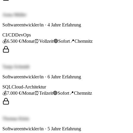
Anna Müller
Softwareentwickler/in
·
4
Jahre Erfahrung
CI/CD
DevOps
💰
6.500 €
/Monat
⏰
Vollzeit
🟢
Sofort
📍
Chemnitz
Tanja Schmidt
Softwareentwickler/in
·
6
Jahre Erfahrung
SQL
Cloud-Architektur
💰
7.000 €
/Monat
⏰
Teilzeit
🟢
Sofort
📍
Chemnitz
Thomas Klein
Softwareentwickler/in
·
5
Jahre Erfahrung