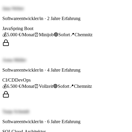
Jana Weber
Softwareentwickler/in
·
2
Jahre Erfahrung
Java
Spring Boot
💰
5.000 €
/Monat
⏰
Minijob
🟢
Sofort
📍
Chemnitz
Anna Müller
Softwareentwickler/in
·
4
Jahre Erfahrung
CI/CD
DevOps
💰
6.500 €
/Monat
⏰
Vollzeit
🟢
Sofort
📍
Chemnitz
Tanja Schmidt
Softwareentwickler/in
·
6
Jahre Erfahrung
SQL
Cloud-Architektur