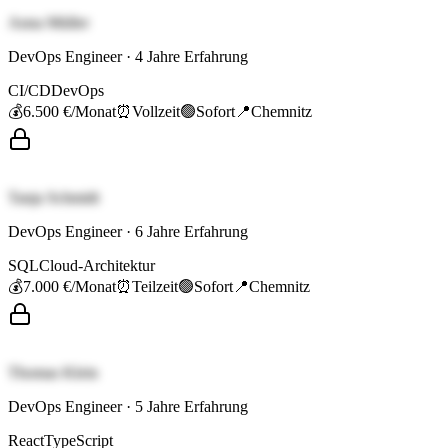
Anna Müller
DevOps Engineer
·
4
Jahre Erfahrung
CI/CD
DevOps
💰
6.500 €
/Monat
⏰
Vollzeit
🟢
Sofort
📍
Chemnitz
Tanja Schmidt
DevOps Engineer
·
6
Jahre Erfahrung
SQL
Cloud-Architektur
💰
7.000 €
/Monat
⏰
Teilzeit
🟢
Sofort
📍
Chemnitz
Thomas Klein
DevOps Engineer
·
5
Jahre Erfahrung
React
TypeScript