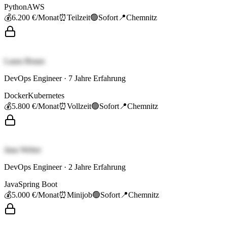
Python
AWS
💰
6.200 €
/Monat
⏰
Teilzeit
🟢
Sofort
📍
Chemnitz
Laura Braun
DevOps Engineer
·
7
Jahre Erfahrung
Docker
Kubernetes
💰
5.800 €
/Monat
⏰
Vollzeit
🟢
Sofort
📍
Chemnitz
Jana Weber
DevOps Engineer
·
2
Jahre Erfahrung
Java
Spring Boot
💰
5.000 €
/Monat
⏰
Minijob
🟢
Sofort
📍
Chemnitz