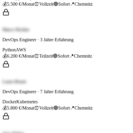
💰
5.500 €
/Monat
⏰
Vollzeit
🟢
Sofort
📍
Chemnitz
Marco Richter
DevOps Engineer
·
3
Jahre Erfahrung
Python
AWS
💰
6.200 €
/Monat
⏰
Teilzeit
🟢
Sofort
📍
Chemnitz
Laura Braun
DevOps Engineer
·
7
Jahre Erfahrung
Docker
Kubernetes
💰
5.800 €
/Monat
⏰
Vollzeit
🟢
Sofort
📍
Chemnitz