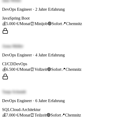
Jana Weber
DevOps Engineer
·
2
Jahre Erfahrung
Java
Spring Boot
💰
5.000 €
/Monat
⏰
Minijob
🟢
Sofort
📍
Chemnitz
Anna Müller
DevOps Engineer
·
4
Jahre Erfahrung
CI/CD
DevOps
💰
6.500 €
/Monat
⏰
Vollzeit
🟢
Sofort
📍
Chemnitz
Tanja Schmidt
DevOps Engineer
·
6
Jahre Erfahrung
SQL
Cloud-Architektur
💰
7.000 €
/Monat
⏰
Teilzeit
🟢
Sofort
📍
Chemnitz