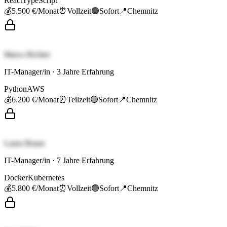
React
TypeScript
💰
5.500 €
/Monat
⏰
Vollzeit
🟢
Sofort
📍
Chemnitz
Marco Richter
IT-Manager/in
·
3
Jahre Erfahrung
Python
AWS
💰
6.200 €
/Monat
⏰
Teilzeit
🟢
Sofort
📍
Chemnitz
Laura Braun
IT-Manager/in
·
7
Jahre Erfahrung
Docker
Kubernetes
💰
5.800 €
/Monat
⏰
Vollzeit
🟢
Sofort
📍
Chemnitz