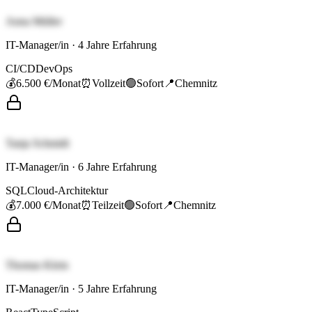
Anna Müller
IT-Manager/in
·
4
Jahre Erfahrung
CI/CD
DevOps
💰
6.500 €
/Monat
⏰
Vollzeit
🟢
Sofort
📍
Chemnitz
Tanja Schmidt
IT-Manager/in
·
6
Jahre Erfahrung
SQL
Cloud-Architektur
💰
7.000 €
/Monat
⏰
Teilzeit
🟢
Sofort
📍
Chemnitz
Thomas Klein
IT-Manager/in
·
5
Jahre Erfahrung