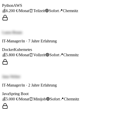
Python
AWS
💰
6.200 €
/Monat
⏰
Teilzeit
🟢
Sofort
📍
Chemnitz
Laura Braun
IT-Manager/in
·
7
Jahre Erfahrung
Docker
Kubernetes
💰
5.800 €
/Monat
⏰
Vollzeit
🟢
Sofort
📍
Chemnitz
Jana Weber
IT-Manager/in
·
2
Jahre Erfahrung
Java
Spring Boot
💰
5.000 €
/Monat
⏰
Minijob
🟢
Sofort
📍
Chemnitz