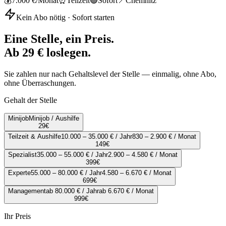
💰
7.000 €
/Monat
⏰
Teilzeit
🟢
Sofort
📍
Chemnitz
Kein Abo nötig · Sofort starten
Eine Stelle, ein Preis.
Ab 29 € loslegen.
Sie zahlen nur nach Gehaltslevel der Stelle — einmalig, ohne Abo,
ohne Überraschungen.
Gehalt der Stelle
Minijob
Minijob / Aushilfe
29
€
Teilzeit & Aushilfe
10.000 – 35.000 € / Jahr
830 – 2.900 € / Monat
149
€
Spezialist
35.000 – 55.000 € / Jahr
2.900 – 4.580 € / Monat
399
€
Experte
55.000 – 80.000 € / Jahr
4.580 – 6.670 € / Monat
699
€
Management
ab 80.000 € / Jahr
ab 6.670 € / Monat
999
€
Ihr Preis