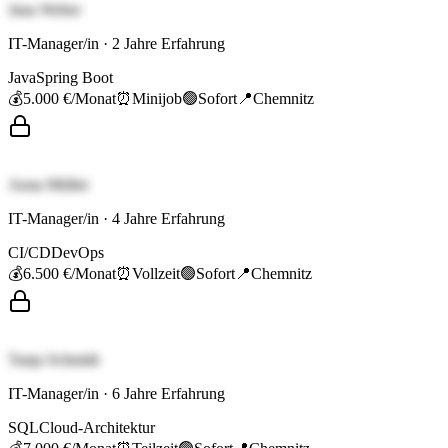
Jana Weber
IT-Manager/in
·
2
Jahre Erfahrung
Java
Spring Boot
💰
5.000 €
/Monat
⏰
Minijob
🟢
Sofort
📍
Chemnitz
Anna Müller
IT-Manager/in
·
4
Jahre Erfahrung
CI/CD
DevOps
💰
6.500 €
/Monat
⏰
Vollzeit
🟢
Sofort
📍
Chemnitz
Tanja Schmidt
IT-Manager/in
·
6
Jahre Erfahrung
SQL
Cloud-Architektur