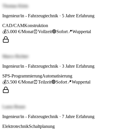
Thomas Klein
Ingenieur/in - Fahrzeugtechnik
·
5
Jahre Erfahrung
CAD/CAM
Konstruktion
💰
5.000 €
/Monat
⏰
Vollzeit
🟢
Sofort
📍
Wuppertal
Marco Richter
Ingenieur/in - Fahrzeugtechnik
·
3
Jahre Erfahrung
SPS-Programmierung
Automatisierung
💰
5.500 €
/Monat
⏰
Teilzeit
🟢
Sofort
📍
Wuppertal
Laura Braun
Ingenieur/in - Fahrzeugtechnik
·
7
Jahre Erfahrung
Elektrotechnik
Schaltplanung