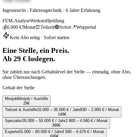
Ingenieur/in - Fahrzeugtechnik
·
6
Jahre Erfahrung
FEM-Analyse
Werkstoffprüfung
💰
6.000 €
/Monat
⏰
Teilzeit
🟢
Sofort
📍
Wuppertal
Kein Abo nötig · Sofort starten
Eine Stelle, ein Preis.
Ab 29 € loslegen.
Sie zahlen nur nach Gehaltslevel der Stelle — einmalig, ohne Abo,
ohne Überraschungen.
Gehalt der Stelle
Minijob
Minijob / Aushilfe
29
€
Teilzeit & Aushilfe
10.000 – 35.000 € / Jahr
830 – 2.900 € / Monat
149
€
Spezialist
35.000 – 55.000 € / Jahr
2.900 – 4.580 € / Monat
399
€
Experte
55.000 – 80.000 € / Jahr
4.580 – 6.670 € / Monat
699
€