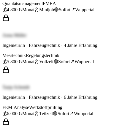
Qualitätsmanagement
FMEA
💰
4.800 €
/Monat
⏰
Minijob
🟢
Sofort
📍
Wuppertal
Anna Müller
Ingenieur/in - Fahrzeugtechnik
·
4
Jahre Erfahrung
Messtechnik
Regelungstechnik
💰
5.800 €
/Monat
⏰
Vollzeit
🟢
Sofort
📍
Wuppertal
Tanja Schmidt
Ingenieur/in - Fahrzeugtechnik
·
6
Jahre Erfahrung
FEM-Analyse
Werkstoffprüfung
💰
6.000 €
/Monat
⏰
Teilzeit
🟢
Sofort
📍
Wuppertal