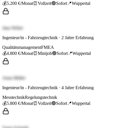
💰
5.200 €
/Monat
⏰
Vollzeit
🟢
Sofort
📍
Wuppertal
Jana Weber
Ingenieur/in - Fahrzeugtechnik
·
2
Jahre Erfahrung
Qualitätsmanagement
FMEA
💰
4.800 €
/Monat
⏰
Minijob
🟢
Sofort
📍
Wuppertal
Anna Müller
Ingenieur/in - Fahrzeugtechnik
·
4
Jahre Erfahrung
Messtechnik
Regelungstechnik
💰
5.800 €
/Monat
⏰
Vollzeit
🟢
Sofort
📍
Wuppertal
Tanja Schmidt