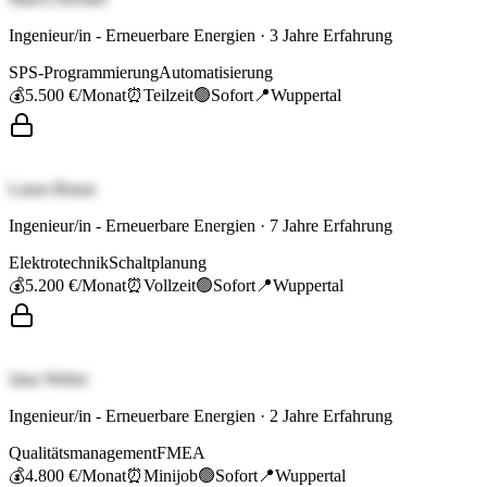
Ingenieur/in - Erneuerbare Energien
·
3
Jahre Erfahrung
SPS-Programmierung
Automatisierung
💰
5.500 €
/Monat
⏰
Teilzeit
🟢
Sofort
📍
Wuppertal
Laura Braun
Ingenieur/in - Erneuerbare Energien
·
7
Jahre Erfahrung
Elektrotechnik
Schaltplanung
💰
5.200 €
/Monat
⏰
Vollzeit
🟢
Sofort
📍
Wuppertal
Jana Weber
Ingenieur/in - Erneuerbare Energien
·
2
Jahre Erfahrung
Qualitätsmanagement
FMEA
💰
4.800 €
/Monat
⏰
Minijob
🟢
Sofort
📍
Wuppertal