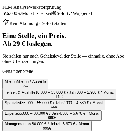
FEM-Analyse
Werkstoffprüfung
💰
6.000 €
/Monat
⏰
Teilzeit
🟢
Sofort
📍
Wuppertal
Kein Abo nötig · Sofort starten
Eine Stelle, ein Preis.
Ab 29 € loslegen.
Sie zahlen nur nach Gehaltslevel der Stelle — einmalig, ohne Abo,
ohne Überraschungen.
Gehalt der Stelle
Minijob
Minijob / Aushilfe
29
€
Teilzeit & Aushilfe
10.000 – 35.000 € / Jahr
830 – 2.900 € / Monat
149
€
Spezialist
35.000 – 55.000 € / Jahr
2.900 – 4.580 € / Monat
399
€
Experte
55.000 – 80.000 € / Jahr
4.580 – 6.670 € / Monat
699
€
Management
ab 80.000 € / Jahr
ab 6.670 € / Monat
999
€