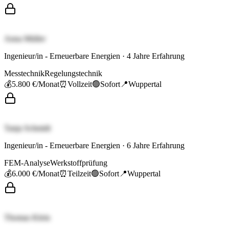
Anna Müller
Ingenieur/in - Erneuerbare Energien
·
4
Jahre Erfahrung
Messtechnik
Regelungstechnik
💰
5.800 €
/Monat
⏰
Vollzeit
🟢
Sofort
📍
Wuppertal
Tanja Schmidt
Ingenieur/in - Erneuerbare Energien
·
6
Jahre Erfahrung
FEM-Analyse
Werkstoffprüfung
💰
6.000 €
/Monat
⏰
Teilzeit
🟢
Sofort
📍
Wuppertal
Thomas Klein