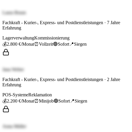
Laura Braun
Fachkraft - Kurier-, Express- und Postdienstleistungen
·
7
Jahre
Erfahrung
Lagerverwaltung
Kommissionierung
💰
2.800 €
/Monat
⏰
Vollzeit
🟢
Sofort
📍
Siegen
Jana Weber
Fachkraft - Kurier-, Express- und Postdienstleistungen
·
2
Jahre
Erfahrung
POS-Systeme
Reklamation
💰
2.200 €
/Monat
⏰
Minijob
🟢
Sofort
📍
Siegen
Anna Müller