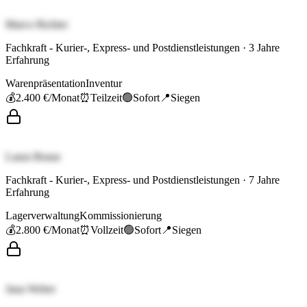
Marco Richter
Fachkraft - Kurier-, Express- und Postdienstleistungen
·
3
Jahre
Erfahrung
Warenpräsentation
Inventur
💰
2.400 €
/Monat
⏰
Teilzeit
🟢
Sofort
📍
Siegen
Laura Braun
Fachkraft - Kurier-, Express- und Postdienstleistungen
·
7
Jahre
Erfahrung
Lagerverwaltung
Kommissionierung
💰
2.800 €
/Monat
⏰
Vollzeit
🟢
Sofort
📍
Siegen
Jana Weber