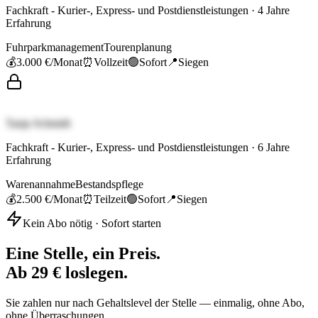
Fachkraft - Kurier-, Express- und Postdienstleistungen
·
4
Jahre
Erfahrung
Fuhrparkmanagement
Tourenplanung
💰
3.000 €
/Monat
⏰
Vollzeit
🟢
Sofort
📍
Siegen
Tanja Schmidt
Fachkraft - Kurier-, Express- und Postdienstleistungen
·
6
Jahre
Erfahrung
Warenannahme
Bestandspflege
💰
2.500 €
/Monat
⏰
Teilzeit
🟢
Sofort
📍
Siegen
Kein Abo nötig · Sofort starten
Eine Stelle, ein Preis.
Ab 29 € loslegen.
Sie zahlen nur nach Gehaltslevel der Stelle — einmalig, ohne Abo,
ohne Überraschungen.