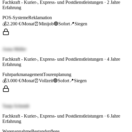
Fachkraft - Kurier-, Express- und Postdienstleistungen
·
2
Jahre
Erfahrung
POS-Systeme
Reklamation
💰
2.200 €
/Monat
⏰
Minijob
🟢
Sofort
📍
Siegen
Anna Müller
Fachkraft - Kurier-, Express- und Postdienstleistungen
·
4
Jahre
Erfahrung
Fuhrparkmanagement
Tourenplanung
💰
3.000 €
/Monat
⏰
Vollzeit
🟢
Sofort
📍
Siegen
Tanja Schmidt
Fachkraft - Kurier-, Express- und Postdienstleistungen
·
6
Jahre
Erfahrung
Warenannahme
Bestandspflege