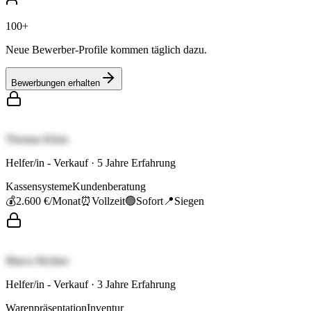
100+
Neue Bewerber-Profile kommen täglich dazu.
Bewerbungen erhalten
Thomas Klein
Helfer/in - Verkauf
·
5
Jahre Erfahrung
Kassensysteme
Kundenberatung
💰
2.600 €
/Monat
⏰
Vollzeit
🟢
Sofort
📍
Siegen
Marco Richter
Helfer/in - Verkauf
·
3
Jahre Erfahrung
Warenpräsentation
Inventur