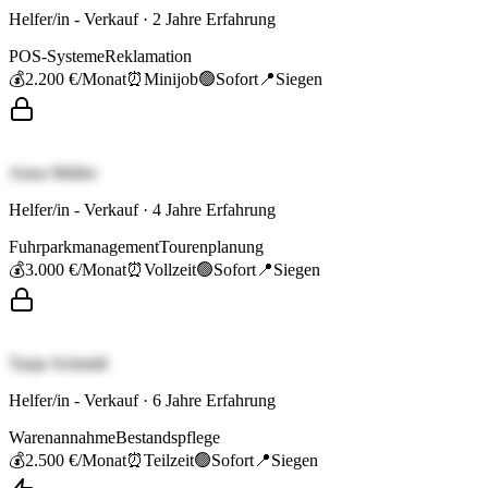
Helfer/in - Verkauf
·
2
Jahre Erfahrung
POS-Systeme
Reklamation
💰
2.200 €
/Monat
⏰
Minijob
🟢
Sofort
📍
Siegen
Anna Müller
Helfer/in - Verkauf
·
4
Jahre Erfahrung
Fuhrparkmanagement
Tourenplanung
💰
3.000 €
/Monat
⏰
Vollzeit
🟢
Sofort
📍
Siegen
Tanja Schmidt
Helfer/in - Verkauf
·
6
Jahre Erfahrung
Warenannahme
Bestandspflege
💰
2.500 €
/Monat
⏰
Teilzeit
🟢
Sofort
📍
Siegen