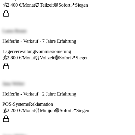
💰
2.400 €
/Monat
⏰
Teilzeit
🟢
Sofort
📍
Siegen
Laura Braun
Helfer/in - Verkauf
·
7
Jahre Erfahrung
Lagerverwaltung
Kommissionierung
💰
2.800 €
/Monat
⏰
Vollzeit
🟢
Sofort
📍
Siegen
Jana Weber
Helfer/in - Verkauf
·
2
Jahre Erfahrung
POS-Systeme
Reklamation
💰
2.200 €
/Monat
⏰
Minijob
🟢
Sofort
📍
Siegen