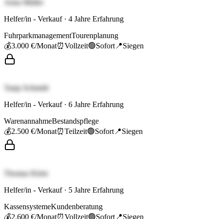
Anna Müller
Helfer/in - Verkauf
·
4
Jahre Erfahrung
Fuhrparkmanagement
Tourenplanung
💰
3.000 €
/Monat
⏰
Vollzeit
🟢
Sofort
📍
Siegen
Tanja Schmidt
Helfer/in - Verkauf
·
6
Jahre Erfahrung
Warenannahme
Bestandspflege
💰
2.500 €
/Monat
⏰
Teilzeit
🟢
Sofort
📍
Siegen
Thomas Klein
Helfer/in - Verkauf
·
5
Jahre Erfahrung
Kassensysteme
Kundenberatung
💰
2.600 €
/Monat
⏰
Vollzeit
🟢
Sofort
📍
Siegen