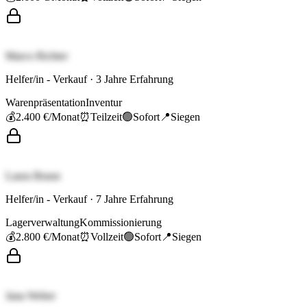
Marco Richter
Helfer/in - Verkauf
·
3
Jahre Erfahrung
Warenpräsentation
Inventur
💰
2.400 €
/Monat
⏰
Teilzeit
🟢
Sofort
📍
Siegen
Laura Braun
Helfer/in - Verkauf
·
7
Jahre Erfahrung
Lagerverwaltung
Kommissionierung
💰
2.800 €
/Monat
⏰
Vollzeit
🟢
Sofort
📍
Siegen
Jana Weber