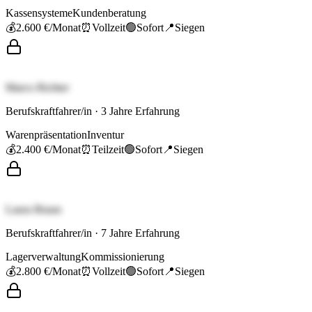
Kassensysteme
Kundenberatung
💰
2.600 €
/Monat
⏰
Vollzeit
🟢
Sofort
📍
Siegen
Marco Richter
Berufskraftfahrer/in
·
3
Jahre Erfahrung
Warenpräsentation
Inventur
💰
2.400 €
/Monat
⏰
Teilzeit
🟢
Sofort
📍
Siegen
Laura Braun
Berufskraftfahrer/in
·
7
Jahre Erfahrung
Lagerverwaltung
Kommissionierung
💰
2.800 €
/Monat
⏰
Vollzeit
🟢
Sofort
📍
Siegen