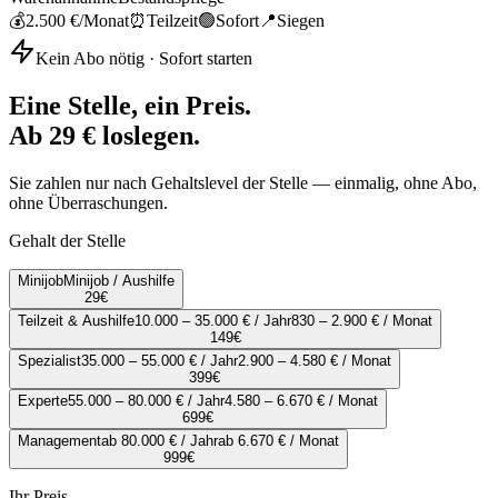
💰
2.500 €
/Monat
⏰
Teilzeit
🟢
Sofort
📍
Siegen
Kein Abo nötig · Sofort starten
Eine Stelle, ein Preis.
Ab 29 € loslegen.
Sie zahlen nur nach Gehaltslevel der Stelle — einmalig, ohne Abo,
ohne Überraschungen.
Gehalt der Stelle
Minijob
Minijob / Aushilfe
29
€
Teilzeit & Aushilfe
10.000 – 35.000 € / Jahr
830 – 2.900 € / Monat
149
€
Spezialist
35.000 – 55.000 € / Jahr
2.900 – 4.580 € / Monat
399
€
Experte
55.000 – 80.000 € / Jahr
4.580 – 6.670 € / Monat
699
€
Management
ab 80.000 € / Jahr
ab 6.670 € / Monat
999
€
Ihr Preis