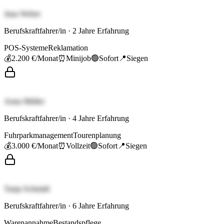
Jana Weber
Berufskraftfahrer/in
·
2
Jahre Erfahrung
POS-Systeme
Reklamation
💰
2.200 €
/Monat
⏰
Minijob
🟢
Sofort
📍
Siegen
Anna Müller
Berufskraftfahrer/in
·
4
Jahre Erfahrung
Fuhrparkmanagement
Tourenplanung
💰
3.000 €
/Monat
⏰
Vollzeit
🟢
Sofort
📍
Siegen
Tanja Schmidt
Berufskraftfahrer/in
·
6
Jahre Erfahrung
Warenannahme
Bestandspflege