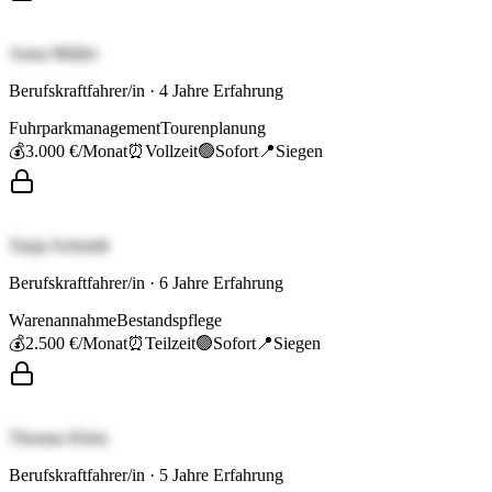
Anna Müller
Berufskraftfahrer/in
·
4
Jahre Erfahrung
Fuhrparkmanagement
Tourenplanung
💰
3.000 €
/Monat
⏰
Vollzeit
🟢
Sofort
📍
Siegen
Tanja Schmidt
Berufskraftfahrer/in
·
6
Jahre Erfahrung
Warenannahme
Bestandspflege
💰
2.500 €
/Monat
⏰
Teilzeit
🟢
Sofort
📍
Siegen
Thomas Klein
Berufskraftfahrer/in
·
5
Jahre Erfahrung