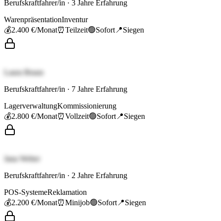
Berufskraftfahrer/in
·
3
Jahre Erfahrung
Warenpräsentation
Inventur
💰
2.400 €
/Monat
⏰
Teilzeit
🟢
Sofort
📍
Siegen
Laura Braun
Berufskraftfahrer/in
·
7
Jahre Erfahrung
Lagerverwaltung
Kommissionierung
💰
2.800 €
/Monat
⏰
Vollzeit
🟢
Sofort
📍
Siegen
Jana Weber
Berufskraftfahrer/in
·
2
Jahre Erfahrung
POS-Systeme
Reklamation
💰
2.200 €
/Monat
⏰
Minijob
🟢
Sofort
📍
Siegen