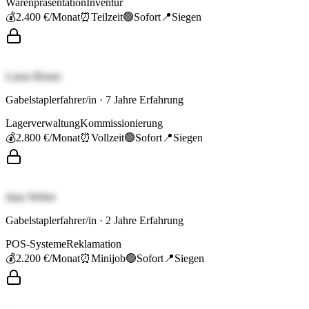
Warenpräsentation
Inventur
💰
2.400 €
/Monat
⏰
Teilzeit
🟢
Sofort
📍
Siegen
Laura Braun
Gabelstaplerfahrer/in
·
7
Jahre Erfahrung
Lagerverwaltung
Kommissionierung
💰
2.800 €
/Monat
⏰
Vollzeit
🟢
Sofort
📍
Siegen
Jana Weber
Gabelstaplerfahrer/in
·
2
Jahre Erfahrung
POS-Systeme
Reklamation
💰
2.200 €
/Monat
⏰
Minijob
🟢
Sofort
📍
Siegen