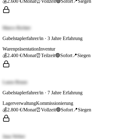
💰
2.600 €
/Monat
⏰
Vollzeit
🟢
Sofort
📍
Siegen
Marco Richter
Gabelstaplerfahrer/in
·
3
Jahre Erfahrung
Warenpräsentation
Inventur
💰
2.400 €
/Monat
⏰
Teilzeit
🟢
Sofort
📍
Siegen
Laura Braun
Gabelstaplerfahrer/in
·
7
Jahre Erfahrung
Lagerverwaltung
Kommissionierung
💰
2.800 €
/Monat
⏰
Vollzeit
🟢
Sofort
📍
Siegen
Jana Weber