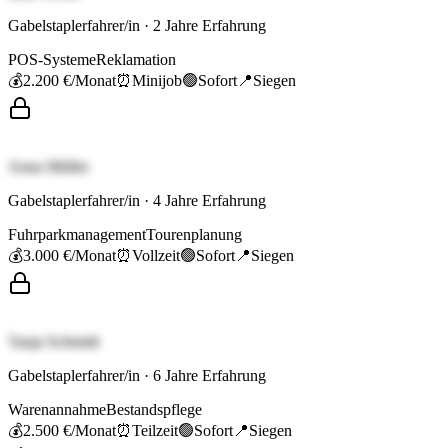
Gabelstaplerfahrer/in
·
2
Jahre Erfahrung
POS-Systeme
Reklamation
💰
2.200 €
/Monat
⏰
Minijob
🟢
Sofort
📍
Siegen
Anna Müller
Gabelstaplerfahrer/in
·
4
Jahre Erfahrung
Fuhrparkmanagement
Tourenplanung
💰
3.000 €
/Monat
⏰
Vollzeit
🟢
Sofort
📍
Siegen
Tanja Schmidt
Gabelstaplerfahrer/in
·
6
Jahre Erfahrung
Warenannahme
Bestandspflege
💰
2.500 €
/Monat
⏰
Teilzeit
🟢
Sofort
📍
Siegen