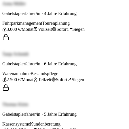
Anna Müller
Gabelstaplerfahrer/in
·
4
Jahre Erfahrung
Fuhrparkmanagement
Tourenplanung
💰
3.000 €
/Monat
⏰
Vollzeit
🟢
Sofort
📍
Siegen
Tanja Schmidt
Gabelstaplerfahrer/in
·
6
Jahre Erfahrung
Warenannahme
Bestandspflege
💰
2.500 €
/Monat
⏰
Teilzeit
🟢
Sofort
📍
Siegen
Thomas Klein
Gabelstaplerfahrer/in
·
5
Jahre Erfahrung
Kassensysteme
Kundenberatung