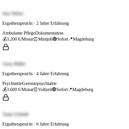
Jana Weber
Ergotherapeut/in
·
2
Jahre Erfahrung
Ambulante Pflege
Dokumentation
💰
3.200 €
/Monat
⏰
Minijob
🟢
Sofort
📍
Magdeburg
Anna Müller
Ergotherapeut/in
·
4
Jahre Erfahrung
Psychiatrie
Gerontopsychiatrie
💰
3.600 €
/Monat
⏰
Vollzeit
🟢
Sofort
📍
Magdeburg
Tanja Schmidt
Ergotherapeut/in
·
6
Jahre Erfahrung