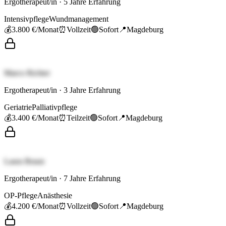
Ergotherapeut/in
·
5
Jahre Erfahrung
Intensivpflege
Wundmanagement
💰
3.800 €
/Monat
⏰
Vollzeit
🟢
Sofort
📍
Magdeburg
Marco Richter
Ergotherapeut/in
·
3
Jahre Erfahrung
Geriatrie
Palliativpflege
💰
3.400 €
/Monat
⏰
Teilzeit
🟢
Sofort
📍
Magdeburg
Laura Braun
Ergotherapeut/in
·
7
Jahre Erfahrung
OP-Pflege
Anästhesie
💰
4.200 €
/Monat
⏰
Vollzeit
🟢
Sofort
📍
Magdeburg