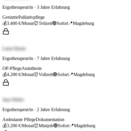
Ergotherapeut/in
·
3
Jahre Erfahrung
Geriatrie
Palliativpflege
💰
3.400 €
/Monat
⏰
Teilzeit
🟢
Sofort
📍
Magdeburg
Laura Braun
Ergotherapeut/in
·
7
Jahre Erfahrung
OP-Pflege
Anästhesie
💰
4.200 €
/Monat
⏰
Vollzeit
🟢
Sofort
📍
Magdeburg
Jana Weber
Ergotherapeut/in
·
2
Jahre Erfahrung
Ambulante Pflege
Dokumentation
💰
3.200 €
/Monat
⏰
Minijob
🟢
Sofort
📍
Magdeburg