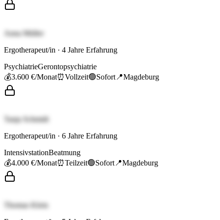
Anna Müller
Ergotherapeut/in
·
4
Jahre Erfahrung
Psychiatrie
Gerontopsychiatrie
💰
3.600 €
/Monat
⏰
Vollzeit
🟢
Sofort
📍
Magdeburg
Tanja Schmidt
Ergotherapeut/in
·
6
Jahre Erfahrung
Intensivstation
Beatmung
💰
4.000 €
/Monat
⏰
Teilzeit
🟢
Sofort
📍
Magdeburg
Thomas Klein