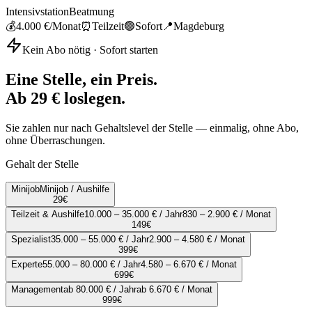
Intensivstation
Beatmung
💰
4.000 €
/Monat
⏰
Teilzeit
🟢
Sofort
📍
Magdeburg
Kein Abo nötig · Sofort starten
Eine Stelle, ein Preis.
Ab 29 € loslegen.
Sie zahlen nur nach Gehaltslevel der Stelle — einmalig, ohne Abo,
ohne Überraschungen.
Gehalt der Stelle
Minijob
Minijob / Aushilfe
29
€
Teilzeit & Aushilfe
10.000 – 35.000 € / Jahr
830 – 2.900 € / Monat
149
€
Spezialist
35.000 – 55.000 € / Jahr
2.900 – 4.580 € / Monat
399
€
Experte
55.000 – 80.000 € / Jahr
4.580 – 6.670 € / Monat
699
€
Management
ab 80.000 € / Jahr
ab 6.670 € / Monat
999
€