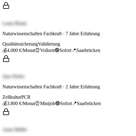
Laura Braun
Naturwissenschaften Fachkraft
·
7
Jahre Erfahrung
Qualitätssicherung
Validierung
💰
4.000 €
/Monat
⏰
Vollzeit
🟢
Sofort
📍
Saarbrücken
Jana Weber
Naturwissenschaften Fachkraft
·
2
Jahre Erfahrung
Zellkultur
PCR
💰
3.800 €
/Monat
⏰
Minijob
🟢
Sofort
📍
Saarbrücken
Anna Müller