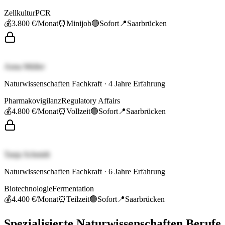
Zellkultur
PCR
💰
3.800 €
/Monat
⏰
Minijob
🟢
Sofort
📍
Saarbrücken
Anna Müller
Naturwissenschaften Fachkraft
·
4
Jahre Erfahrung
Pharmakovigilanz
Regulatory Affairs
💰
4.800 €
/Monat
⏰
Vollzeit
🟢
Sofort
📍
Saarbrücken
Tanja Schmidt
Naturwissenschaften Fachkraft
·
6
Jahre Erfahrung
Biotechnologie
Fermentation
💰
4.400 €
/Monat
⏰
Teilzeit
🟢
Sofort
📍
Saarbrücken
Spezialisierte
Naturwissenschaften
Berufe