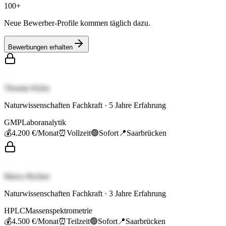
100+
Neue Bewerber-Profile kommen täglich dazu.
Bewerbungen erhalten
Thomas Klein
Naturwissenschaften Fachkraft
·
5
Jahre Erfahrung
GMP
Laboranalytik
💰
4.200 €
/Monat
⏰
Vollzeit
🟢
Sofort
📍
Saarbrücken
Marco Richter
Naturwissenschaften Fachkraft
·
3
Jahre Erfahrung
HPLC
Massenspektrometrie
💰
4.500 €
/Monat
⏰
Teilzeit
🟢
Sofort
📍
Saarbrücken