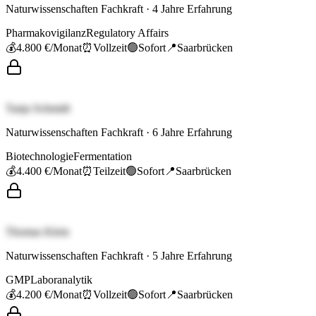
Naturwissenschaften Fachkraft
·
4
Jahre Erfahrung
Pharmakovigilanz
Regulatory Affairs
💰
4.800 €
/Monat
⏰
Vollzeit
🟢
Sofort
📍
Saarbrücken
Tanja Schmidt
Naturwissenschaften Fachkraft
·
6
Jahre Erfahrung
Biotechnologie
Fermentation
💰
4.400 €
/Monat
⏰
Teilzeit
🟢
Sofort
📍
Saarbrücken
Thomas Klein
Naturwissenschaften Fachkraft
·
5
Jahre Erfahrung
GMP
Laboranalytik
💰
4.200 €
/Monat
⏰
Vollzeit
🟢
Sofort
📍
Saarbrücken