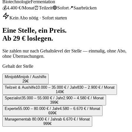
Biotechnologie
Fermentation
💰
4.400 €
/Monat
⏰
Teilzeit
🟢
Sofort
📍
Saarbrücken
Kein Abo nötig · Sofort starten
Eine Stelle, ein Preis.
Ab 29 € loslegen.
Sie zahlen nur nach Gehaltslevel der Stelle — einmalig, ohne Abo,
ohne Überraschungen.
Gehalt der Stelle
Minijob
Minijob / Aushilfe
29
€
Teilzeit & Aushilfe
10.000 – 35.000 € / Jahr
830 – 2.900 € / Monat
149
€
Spezialist
35.000 – 55.000 € / Jahr
2.900 – 4.580 € / Monat
399
€
Experte
55.000 – 80.000 € / Jahr
4.580 – 6.670 € / Monat
699
€
Management
ab 80.000 € / Jahr
ab 6.670 € / Monat
999
€