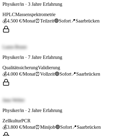
Physiker/in
·
3
Jahre Erfahrung
HPLC
Massenspektrometrie
💰
4.500 €
/Monat
⏰
Teilzeit
🟢
Sofort
📍
Saarbrücken
Laura Braun
Physiker/in
·
7
Jahre Erfahrung
Qualitätssicherung
Validierung
💰
4.000 €
/Monat
⏰
Vollzeit
🟢
Sofort
📍
Saarbrücken
Jana Weber
Physiker/in
·
2
Jahre Erfahrung
Zellkultur
PCR
💰
3.800 €
/Monat
⏰
Minijob
🟢
Sofort
📍
Saarbrücken