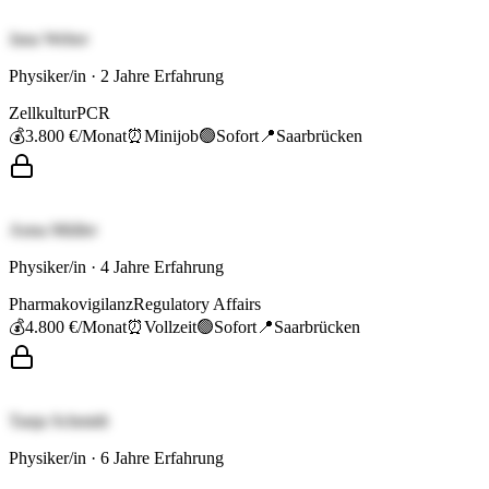
Jana Weber
Physiker/in
·
2
Jahre Erfahrung
Zellkultur
PCR
💰
3.800 €
/Monat
⏰
Minijob
🟢
Sofort
📍
Saarbrücken
Anna Müller
Physiker/in
·
4
Jahre Erfahrung
Pharmakovigilanz
Regulatory Affairs
💰
4.800 €
/Monat
⏰
Vollzeit
🟢
Sofort
📍
Saarbrücken
Tanja Schmidt
Physiker/in
·
6
Jahre Erfahrung