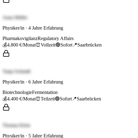
Anna Müller
Physiker/in
·
4
Jahre Erfahrung
Pharmakovigilanz
Regulatory Affairs
💰
4.800 €
/Monat
⏰
Vollzeit
🟢
Sofort
📍
Saarbrücken
Tanja Schmidt
Physiker/in
·
6
Jahre Erfahrung
Biotechnologie
Fermentation
💰
4.400 €
/Monat
⏰
Teilzeit
🟢
Sofort
📍
Saarbrücken
Thomas Klein
Physiker/in
·
5
Jahre Erfahrung