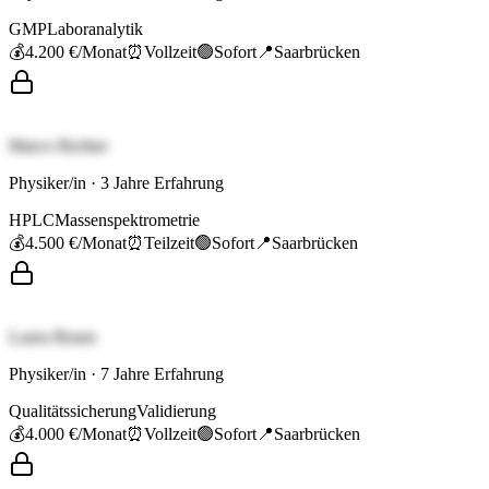
GMP
Laboranalytik
💰
4.200 €
/Monat
⏰
Vollzeit
🟢
Sofort
📍
Saarbrücken
Marco Richter
Physiker/in
·
3
Jahre Erfahrung
HPLC
Massenspektrometrie
💰
4.500 €
/Monat
⏰
Teilzeit
🟢
Sofort
📍
Saarbrücken
Laura Braun
Physiker/in
·
7
Jahre Erfahrung
Qualitätssicherung
Validierung
💰
4.000 €
/Monat
⏰
Vollzeit
🟢
Sofort
📍
Saarbrücken