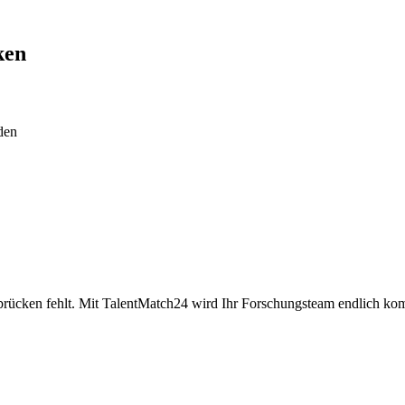
ken
den
rbrücken fehlt. Mit TalentMatch24 wird Ihr Forschungsteam endlich komp