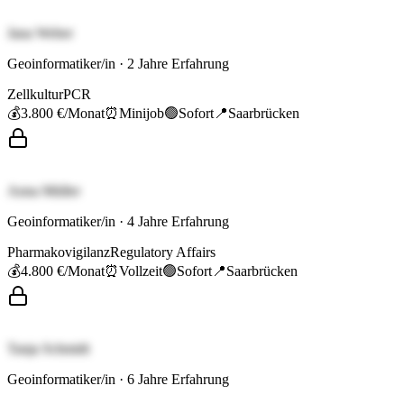
Jana Weber
Geoinformatiker/in
·
2
Jahre Erfahrung
Zellkultur
PCR
💰
3.800 €
/Monat
⏰
Minijob
🟢
Sofort
📍
Saarbrücken
Anna Müller
Geoinformatiker/in
·
4
Jahre Erfahrung
Pharmakovigilanz
Regulatory Affairs
💰
4.800 €
/Monat
⏰
Vollzeit
🟢
Sofort
📍
Saarbrücken
Tanja Schmidt
Geoinformatiker/in
·
6
Jahre Erfahrung