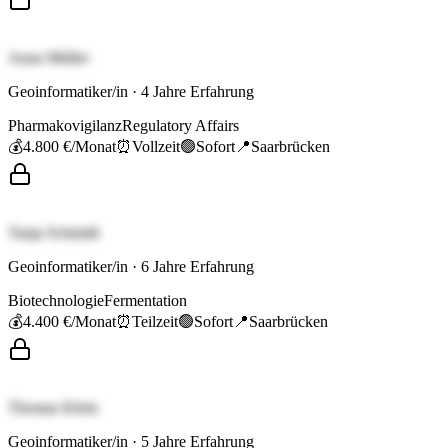
Anna Müller
Geoinformatiker/in
·
4
Jahre Erfahrung
Pharmakovigilanz
Regulatory Affairs
💰
4.800 €
/Monat
⏰
Vollzeit
🟢
Sofort
📍
Saarbrücken
Tanja Schmidt
Geoinformatiker/in
·
6
Jahre Erfahrung
Biotechnologie
Fermentation
💰
4.400 €
/Monat
⏰
Teilzeit
🟢
Sofort
📍
Saarbrücken
Thomas Klein
Geoinformatiker/in
·
5
Jahre Erfahrung