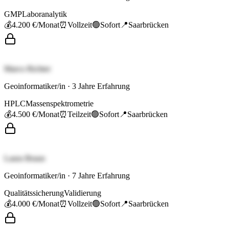
GMP
Laboranalytik
💰
4.200 €
/Monat
⏰
Vollzeit
🟢
Sofort
📍
Saarbrücken
Marco Richter
Geoinformatiker/in
·
3
Jahre Erfahrung
HPLC
Massenspektrometrie
💰
4.500 €
/Monat
⏰
Teilzeit
🟢
Sofort
📍
Saarbrücken
Laura Braun
Geoinformatiker/in
·
7
Jahre Erfahrung
Qualitätssicherung
Validierung
💰
4.000 €
/Monat
⏰
Vollzeit
🟢
Sofort
📍
Saarbrücken