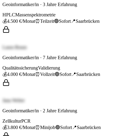
Geoinformatiker/in
·
3
Jahre Erfahrung
HPLC
Massenspektrometrie
💰
4.500 €
/Monat
⏰
Teilzeit
🟢
Sofort
📍
Saarbrücken
Laura Braun
Geoinformatiker/in
·
7
Jahre Erfahrung
Qualitätssicherung
Validierung
💰
4.000 €
/Monat
⏰
Vollzeit
🟢
Sofort
📍
Saarbrücken
Jana Weber
Geoinformatiker/in
·
2
Jahre Erfahrung
Zellkultur
PCR
💰
3.800 €
/Monat
⏰
Minijob
🟢
Sofort
📍
Saarbrücken