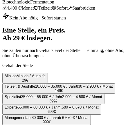
Biotechnologie
Fermentation
💰
4.400 €
/Monat
⏰
Teilzeit
🟢
Sofort
📍
Saarbrücken
Kein Abo nötig · Sofort starten
Eine Stelle, ein Preis.
Ab 29 € loslegen.
Sie zahlen nur nach Gehaltslevel der Stelle — einmalig, ohne Abo,
ohne Überraschungen.
Gehalt der Stelle
Minijob
Minijob / Aushilfe
29
€
Teilzeit & Aushilfe
10.000 – 35.000 € / Jahr
830 – 2.900 € / Monat
149
€
Spezialist
35.000 – 55.000 € / Jahr
2.900 – 4.580 € / Monat
399
€
Experte
55.000 – 80.000 € / Jahr
4.580 – 6.670 € / Monat
699
€
Management
ab 80.000 € / Jahr
ab 6.670 € / Monat
999
€