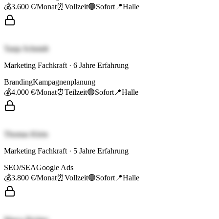
💰
3.600 €
/Monat
⏰
Vollzeit
🟢
Sofort
📍
Halle
Tanja Schmidt
Marketing Fachkraft
·
6
Jahre Erfahrung
Branding
Kampagnenplanung
💰
4.000 €
/Monat
⏰
Teilzeit
🟢
Sofort
📍
Halle
Thomas Klein
Marketing Fachkraft
·
5
Jahre Erfahrung
SEO/SEA
Google Ads
💰
3.800 €
/Monat
⏰
Vollzeit
🟢
Sofort
📍
Halle