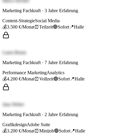
Marco Richter
Marketing Fachkraft
·
3
Jahre Erfahrung
Content-Strategie
Social Media
💰
3.500 €
/Monat
⏰
Teilzeit
🟢
Sofort
📍
Halle
Laura Braun
Marketing Fachkraft
·
7
Jahre Erfahrung
Performance Marketing
Analytics
💰
4.200 €
/Monat
⏰
Vollzeit
🟢
Sofort
📍
Halle
Jana Weber
Marketing Fachkraft
·
2
Jahre Erfahrung
Grafikdesign
Adobe Suite
💰
3.200 €
/Monat
⏰
Minijob
🟢
Sofort
📍
Halle