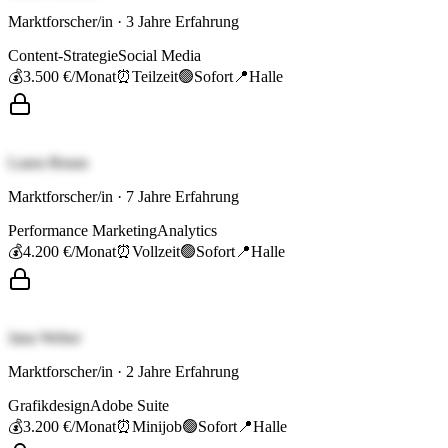
Marktforscher/in
·
3
Jahre Erfahrung
Content-Strategie
Social Media
💰
3.500 €
/Monat
⏰
Teilzeit
🟢
Sofort
📍
Halle
Laura Braun
Marktforscher/in
·
7
Jahre Erfahrung
Performance Marketing
Analytics
💰
4.200 €
/Monat
⏰
Vollzeit
🟢
Sofort
📍
Halle
Jana Weber
Marktforscher/in
·
2
Jahre Erfahrung
Grafikdesign
Adobe Suite
💰
3.200 €
/Monat
⏰
Minijob
🟢
Sofort
📍
Halle