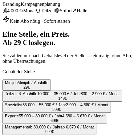
Branding
Kampagnenplanung
💰
4.000 €
/Monat
⏰
Teilzeit
🟢
Sofort
📍
Halle
Kein Abo nötig · Sofort starten
Eine Stelle, ein Preis.
Ab 29 € loslegen.
Sie zahlen nur nach Gehaltslevel der Stelle — einmalig, ohne Abo,
ohne Überraschungen.
Gehalt der Stelle
Minijob
Minijob / Aushilfe
29
€
Teilzeit & Aushilfe
10.000 – 35.000 € / Jahr
830 – 2.900 € / Monat
149
€
Spezialist
35.000 – 55.000 € / Jahr
2.900 – 4.580 € / Monat
399
€
Experte
55.000 – 80.000 € / Jahr
4.580 – 6.670 € / Monat
699
€
Management
ab 80.000 € / Jahr
ab 6.670 € / Monat
999
€