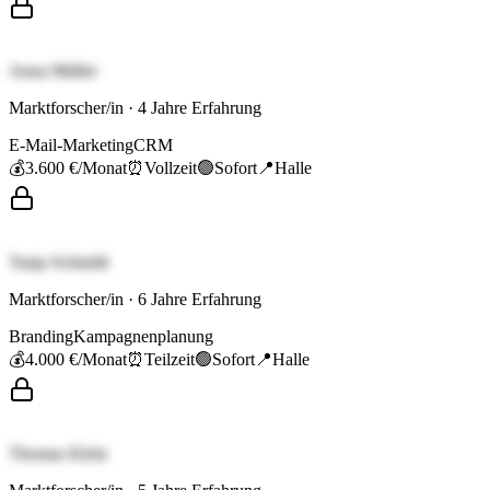
Anna Müller
Marktforscher/in
·
4
Jahre Erfahrung
E-Mail-Marketing
CRM
💰
3.600 €
/Monat
⏰
Vollzeit
🟢
Sofort
📍
Halle
Tanja Schmidt
Marktforscher/in
·
6
Jahre Erfahrung
Branding
Kampagnenplanung
💰
4.000 €
/Monat
⏰
Teilzeit
🟢
Sofort
📍
Halle
Thomas Klein