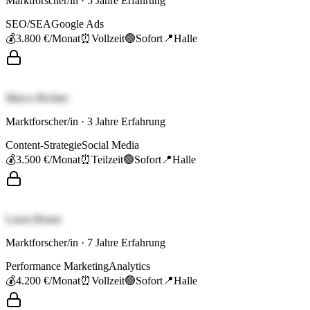
Marktforscher/in
·
5
Jahre Erfahrung
SEO/SEA
Google Ads
💰
3.800 €
/Monat
⏰
Vollzeit
🟢
Sofort
📍
Halle
Marco Richter
Marktforscher/in
·
3
Jahre Erfahrung
Content-Strategie
Social Media
💰
3.500 €
/Monat
⏰
Teilzeit
🟢
Sofort
📍
Halle
Laura Braun
Marktforscher/in
·
7
Jahre Erfahrung
Performance Marketing
Analytics
💰
4.200 €
/Monat
⏰
Vollzeit
🟢
Sofort
📍
Halle