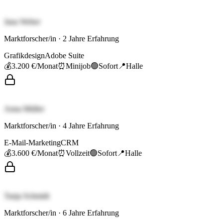
Jana Weber
Marktforscher/in
·
2
Jahre Erfahrung
Grafikdesign
Adobe Suite
💰
3.200 €
/Monat
⏰
Minijob
🟢
Sofort
📍
Halle
Anna Müller
Marktforscher/in
·
4
Jahre Erfahrung
E-Mail-Marketing
CRM
💰
3.600 €
/Monat
⏰
Vollzeit
🟢
Sofort
📍
Halle
Tanja Schmidt
Marktforscher/in
·
6
Jahre Erfahrung