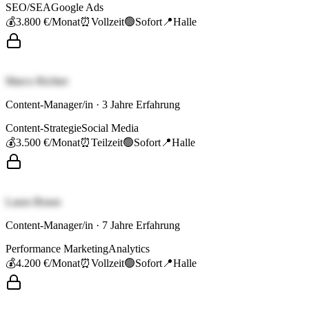
SEO/SEA
Google Ads
💰
3.800 €
/Monat
⏰
Vollzeit
🟢
Sofort
📍
Halle
Marco Richter
Content-Manager/in
·
3
Jahre Erfahrung
Content-Strategie
Social Media
💰
3.500 €
/Monat
⏰
Teilzeit
🟢
Sofort
📍
Halle
Laura Braun
Content-Manager/in
·
7
Jahre Erfahrung
Performance Marketing
Analytics
💰
4.200 €
/Monat
⏰
Vollzeit
🟢
Sofort
📍
Halle