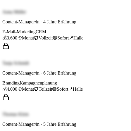
Anna Müller
Content-Manager/in
·
4
Jahre Erfahrung
E-Mail-Marketing
CRM
💰
3.600 €
/Monat
⏰
Vollzeit
🟢
Sofort
📍
Halle
Tanja Schmidt
Content-Manager/in
·
6
Jahre Erfahrung
Branding
Kampagnenplanung
💰
4.000 €
/Monat
⏰
Teilzeit
🟢
Sofort
📍
Halle
Thomas Klein
Content-Manager/in
·
5
Jahre Erfahrung