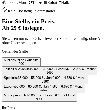
💰
4.000 €
/Monat
⏰
Teilzeit
🟢
Sofort
📍
Halle
Kein Abo nötig · Sofort starten
Eine Stelle, ein Preis.
Ab 29 € loslegen.
Sie zahlen nur nach Gehaltslevel der Stelle — einmalig, ohne Abo,
ohne Überraschungen.
Gehalt der Stelle
Minijob
Minijob / Aushilfe
29
€
Teilzeit & Aushilfe
10.000 – 35.000 € / Jahr
830 – 2.900 € / Monat
149
€
Spezialist
35.000 – 55.000 € / Jahr
2.900 – 4.580 € / Monat
399
€
Experte
55.000 – 80.000 € / Jahr
4.580 – 6.670 € / Monat
699
€
Management
ab 80.000 € / Jahr
ab 6.670 € / Monat
999
€
Ihr Preis