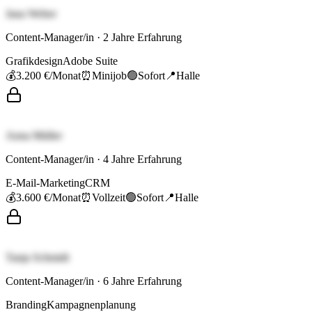
Jana Weber
Content-Manager/in
·
2
Jahre Erfahrung
Grafikdesign
Adobe Suite
💰
3.200 €
/Monat
⏰
Minijob
🟢
Sofort
📍
Halle
Anna Müller
Content-Manager/in
·
4
Jahre Erfahrung
E-Mail-Marketing
CRM
💰
3.600 €
/Monat
⏰
Vollzeit
🟢
Sofort
📍
Halle
Tanja Schmidt
Content-Manager/in
·
6
Jahre Erfahrung
Branding
Kampagnenplanung