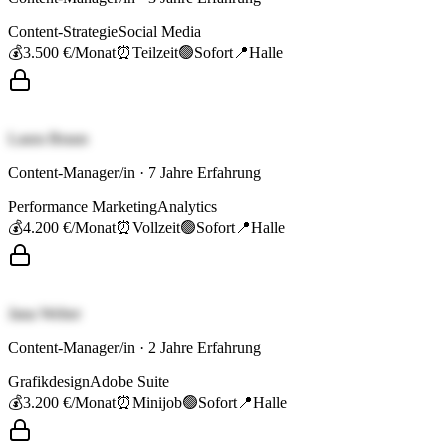
Content-Strategie
Social Media
💰
3.500 €
/Monat
⏰
Teilzeit
🟢
Sofort
📍
Halle
Laura Braun
Content-Manager/in
·
7
Jahre Erfahrung
Performance Marketing
Analytics
💰
4.200 €
/Monat
⏰
Vollzeit
🟢
Sofort
📍
Halle
Jana Weber
Content-Manager/in
·
2
Jahre Erfahrung
Grafikdesign
Adobe Suite
💰
3.200 €
/Monat
⏰
Minijob
🟢
Sofort
📍
Halle