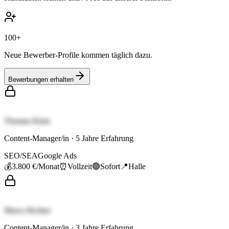
100+
Neue Bewerber-Profile kommen täglich dazu.
Bewerbungen erhalten
Thomas Klein
Content-Manager/in
·
5
Jahre Erfahrung
SEO/SEA
Google Ads
💰
3.800 €
/Monat
⏰
Vollzeit
🟢
Sofort
📍
Halle
Marco Richter
Content-Manager/in
·
3
Jahre Erfahrung