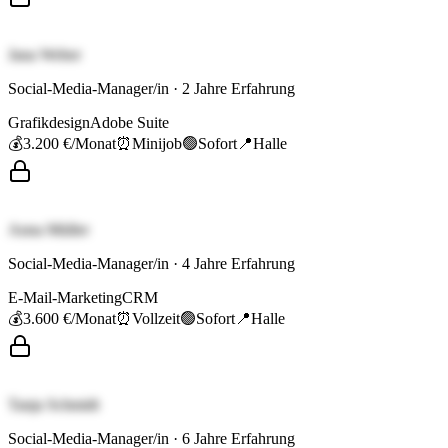
Jana Weber
Social-Media-Manager/in
·
2
Jahre Erfahrung
Grafikdesign
Adobe Suite
💰
3.200 €
/Monat
⏰
Minijob
🟢
Sofort
📍
Halle
Anna Müller
Social-Media-Manager/in
·
4
Jahre Erfahrung
E-Mail-Marketing
CRM
💰
3.600 €
/Monat
⏰
Vollzeit
🟢
Sofort
📍
Halle
Tanja Schmidt
Social-Media-Manager/in
·
6
Jahre Erfahrung