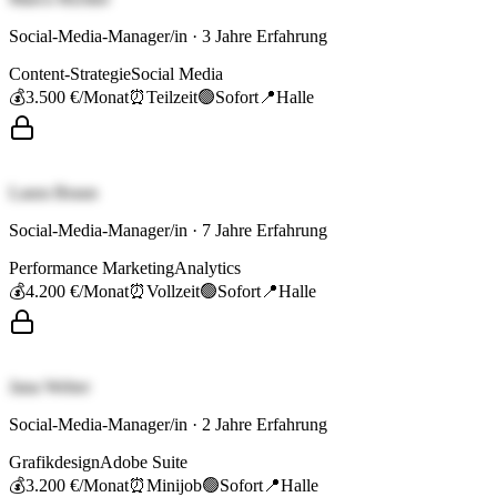
Social-Media-Manager/in
·
3
Jahre Erfahrung
Content-Strategie
Social Media
💰
3.500 €
/Monat
⏰
Teilzeit
🟢
Sofort
📍
Halle
Laura Braun
Social-Media-Manager/in
·
7
Jahre Erfahrung
Performance Marketing
Analytics
💰
4.200 €
/Monat
⏰
Vollzeit
🟢
Sofort
📍
Halle
Jana Weber
Social-Media-Manager/in
·
2
Jahre Erfahrung
Grafikdesign
Adobe Suite
💰
3.200 €
/Monat
⏰
Minijob
🟢
Sofort
📍
Halle