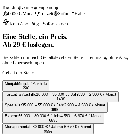
Branding
Kampagnenplanung
💰
4.000 €
/Monat
⏰
Teilzeit
🟢
Sofort
📍
Halle
Kein Abo nötig · Sofort starten
Eine Stelle, ein Preis.
Ab 29 € loslegen.
Sie zahlen nur nach Gehaltslevel der Stelle — einmalig, ohne Abo,
ohne Überraschungen.
Gehalt der Stelle
Minijob
Minijob / Aushilfe
29
€
Teilzeit & Aushilfe
10.000 – 35.000 € / Jahr
830 – 2.900 € / Monat
149
€
Spezialist
35.000 – 55.000 € / Jahr
2.900 – 4.580 € / Monat
399
€
Experte
55.000 – 80.000 € / Jahr
4.580 – 6.670 € / Monat
699
€
Management
ab 80.000 € / Jahr
ab 6.670 € / Monat
999
€