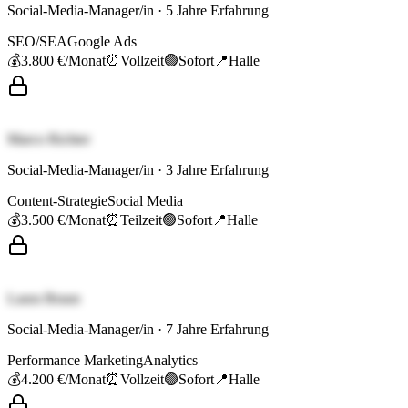
Social-Media-Manager/in
·
5
Jahre Erfahrung
SEO/SEA
Google Ads
💰
3.800 €
/Monat
⏰
Vollzeit
🟢
Sofort
📍
Halle
Marco Richter
Social-Media-Manager/in
·
3
Jahre Erfahrung
Content-Strategie
Social Media
💰
3.500 €
/Monat
⏰
Teilzeit
🟢
Sofort
📍
Halle
Laura Braun
Social-Media-Manager/in
·
7
Jahre Erfahrung
Performance Marketing
Analytics
💰
4.200 €
/Monat
⏰
Vollzeit
🟢
Sofort
📍
Halle