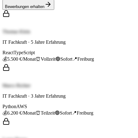
Bewerbungen erhalten
Thomas Klein
IT Fachkraft
·
5
Jahre Erfahrung
React
TypeScript
💰
5.500 €
/Monat
⏰
Vollzeit
🟢
Sofort
📍
Freiburg
Marco Richter
IT Fachkraft
·
3
Jahre Erfahrung
Python
AWS
💰
6.200 €
/Monat
⏰
Teilzeit
🟢
Sofort
📍
Freiburg