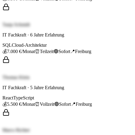
Tanja Schmidt
IT Fachkraft
·
6
Jahre Erfahrung
SQL
Cloud-Architektur
💰
7.000 €
/Monat
⏰
Teilzeit
🟢
Sofort
📍
Freiburg
Thomas Klein
IT Fachkraft
·
5
Jahre Erfahrung
React
TypeScript
💰
5.500 €
/Monat
⏰
Vollzeit
🟢
Sofort
📍
Freiburg
Marco Richter