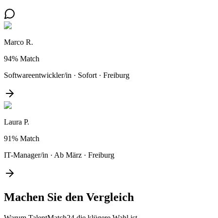
Marco R.
94%
Match
Softwareentwickler/in
·
Sofort
·
Freiburg
Laura P.
91%
Match
IT-Manager/in
·
Ab März
·
Freiburg
Machen Sie den
Vergleich
Warum TalentMatch24 die klügere Wahl ist