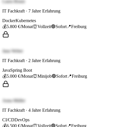
Laura Braun
IT Fachkraft
·
7
Jahre Erfahrung
Docker
Kubernetes
💰
5.800 €
/Monat
⏰
Vollzeit
🟢
Sofort
📍
Freiburg
Jana Weber
IT Fachkraft
·
2
Jahre Erfahrung
Java
Spring Boot
💰
5.000 €
/Monat
⏰
Minijob
🟢
Sofort
📍
Freiburg
Anna Müller
IT Fachkraft
·
4
Jahre Erfahrung
CI/CD
DevOps
💰
6.500 €
/Monat
⏰
Vollzeit
🟢
Sofort
📍
Freiburg