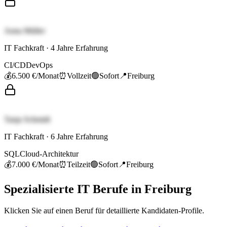
Anna Müller
IT Fachkraft
·
4
Jahre Erfahrung
CI/CD
DevOps
💰
6.500 €
/Monat
⏰
Vollzeit
🟢
Sofort
📍
Freiburg
Tanja Schmidt
IT Fachkraft
·
6
Jahre Erfahrung
SQL
Cloud-Architektur
💰
7.000 €
/Monat
⏰
Teilzeit
🟢
Sofort
📍
Freiburg
Spezialisierte
IT
Berufe in
Freiburg
Klicken Sie auf einen Beruf für detaillierte Kandidaten-Profile.