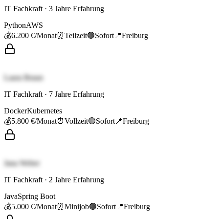
IT Fachkraft
·
3
Jahre Erfahrung
Python
AWS
💰
6.200 €
/Monat
⏰
Teilzeit
🟢
Sofort
📍
Freiburg
Laura Braun
IT Fachkraft
·
7
Jahre Erfahrung
Docker
Kubernetes
💰
5.800 €
/Monat
⏰
Vollzeit
🟢
Sofort
📍
Freiburg
Jana Weber
IT Fachkraft
·
2
Jahre Erfahrung
Java
Spring Boot
💰
5.000 €
/Monat
⏰
Minijob
🟢
Sofort
📍
Freiburg