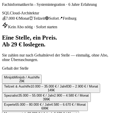
Fachinformatiker/in - Systemintegration
·
6
Jahre Erfahrung
SQL
Cloud-Architektur
💰
7.000 €
/Monat
⏰
Teilzeit
🟢
Sofort
📍
Freiburg
Kein Abo nötig · Sofort starten
Eine Stelle, ein Preis.
Ab 29 € loslegen.
Sie zahlen nur nach Gehaltslevel der Stelle — einmalig, ohne Abo,
ohne Überraschungen.
Gehalt der Stelle
Minijob
Minijob / Aushilfe
29
€
Teilzeit & Aushilfe
10.000 – 35.000 € / Jahr
830 – 2.900 € / Monat
149
€
Spezialist
35.000 – 55.000 € / Jahr
2.900 – 4.580 € / Monat
399
€
Experte
55.000 – 80.000 € / Jahr
4.580 – 6.670 € / Monat
699
€