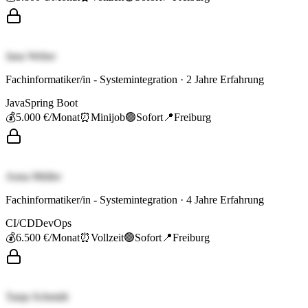
Jana Weber
Fachinformatiker/in - Systemintegration
·
2
Jahre Erfahrung
Java
Spring Boot
💰
5.000 €
/Monat
⏰
Minijob
🟢
Sofort
📍
Freiburg
Anna Müller
Fachinformatiker/in - Systemintegration
·
4
Jahre Erfahrung
CI/CD
DevOps
💰
6.500 €
/Monat
⏰
Vollzeit
🟢
Sofort
📍
Freiburg
Tanja Schmidt