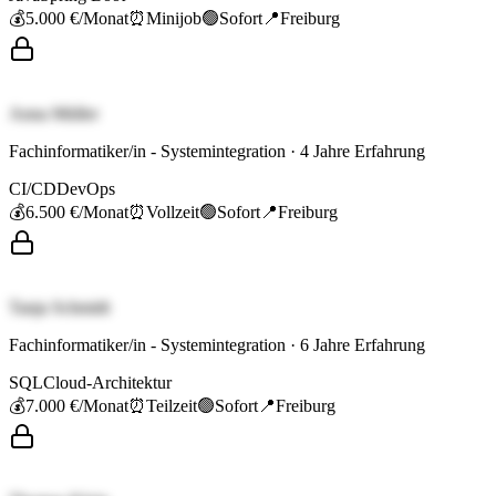
💰
5.000 €
/Monat
⏰
Minijob
🟢
Sofort
📍
Freiburg
Anna Müller
Fachinformatiker/in - Systemintegration
·
4
Jahre Erfahrung
CI/CD
DevOps
💰
6.500 €
/Monat
⏰
Vollzeit
🟢
Sofort
📍
Freiburg
Tanja Schmidt
Fachinformatiker/in - Systemintegration
·
6
Jahre Erfahrung
SQL
Cloud-Architektur
💰
7.000 €
/Monat
⏰
Teilzeit
🟢
Sofort
📍
Freiburg