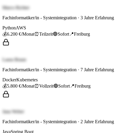
Marco Richter
Fachinformatiker/in - Systemintegration
·
3
Jahre Erfahrung
Python
AWS
💰
6.200 €
/Monat
⏰
Teilzeit
🟢
Sofort
📍
Freiburg
Laura Braun
Fachinformatiker/in - Systemintegration
·
7
Jahre Erfahrung
Docker
Kubernetes
💰
5.800 €
/Monat
⏰
Vollzeit
🟢
Sofort
📍
Freiburg
Jana Weber
Fachinformatiker/in - Systemintegration
·
2
Jahre Erfahrung
Java
Spring Boot