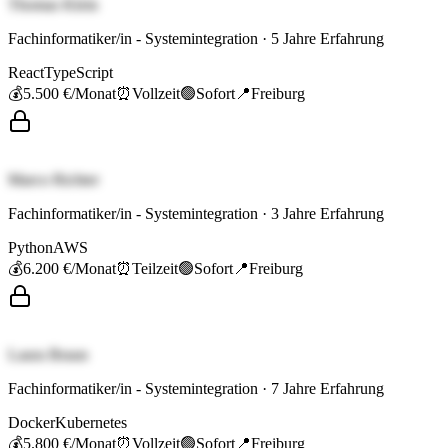
Thomas Klein
Fachinformatiker/in - Systemintegration
·
5
Jahre Erfahrung
React
TypeScript
💰
5.500 €
/Monat
⏰
Vollzeit
🟢
Sofort
📍
Freiburg
Marco Richter
Fachinformatiker/in - Systemintegration
·
3
Jahre Erfahrung
Python
AWS
💰
6.200 €
/Monat
⏰
Teilzeit
🟢
Sofort
📍
Freiburg
Laura Braun
Fachinformatiker/in - Systemintegration
·
7
Jahre Erfahrung
Docker
Kubernetes
💰
5.800 €
/Monat
⏰
Vollzeit
🟢
Sofort
📍
Freiburg