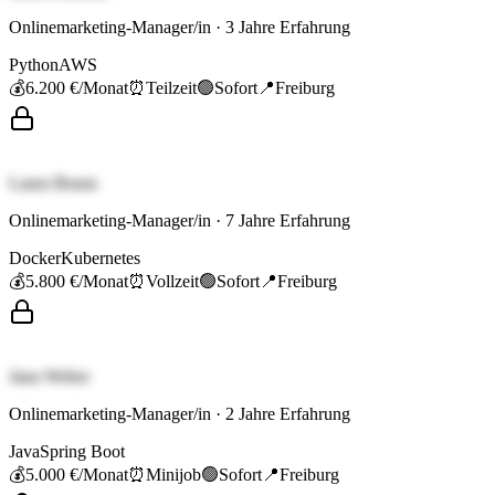
Onlinemarketing-Manager/in
·
3
Jahre Erfahrung
Python
AWS
💰
6.200 €
/Monat
⏰
Teilzeit
🟢
Sofort
📍
Freiburg
Laura Braun
Onlinemarketing-Manager/in
·
7
Jahre Erfahrung
Docker
Kubernetes
💰
5.800 €
/Monat
⏰
Vollzeit
🟢
Sofort
📍
Freiburg
Jana Weber
Onlinemarketing-Manager/in
·
2
Jahre Erfahrung
Java
Spring Boot
💰
5.000 €
/Monat
⏰
Minijob
🟢
Sofort
📍
Freiburg