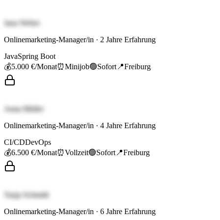
Jana Weber
Onlinemarketing-Manager/in
·
2
Jahre Erfahrung
Java
Spring Boot
💰
5.000 €
/Monat
⏰
Minijob
🟢
Sofort
📍
Freiburg
Anna Müller
Onlinemarketing-Manager/in
·
4
Jahre Erfahrung
CI/CD
DevOps
💰
6.500 €
/Monat
⏰
Vollzeit
🟢
Sofort
📍
Freiburg
Tanja Schmidt
Onlinemarketing-Manager/in
·
6
Jahre Erfahrung