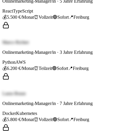
Onlinemarketing-Manager/in
·
5
Jahre Erfahrung
React
TypeScript
💰
5.500 €
/Monat
⏰
Vollzeit
🟢
Sofort
📍
Freiburg
Marco Richter
Onlinemarketing-Manager/in
·
3
Jahre Erfahrung
Python
AWS
💰
6.200 €
/Monat
⏰
Teilzeit
🟢
Sofort
📍
Freiburg
Laura Braun
Onlinemarketing-Manager/in
·
7
Jahre Erfahrung
Docker
Kubernetes
💰
5.800 €
/Monat
⏰
Vollzeit
🟢
Sofort
📍
Freiburg