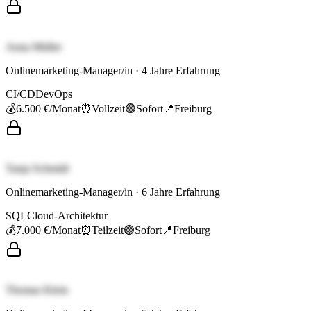
Anna Müller
Onlinemarketing-Manager/in
·
4
Jahre Erfahrung
CI/CD
DevOps
💰
6.500 €
/Monat
⏰
Vollzeit
🟢
Sofort
📍
Freiburg
Tanja Schmidt
Onlinemarketing-Manager/in
·
6
Jahre Erfahrung
SQL
Cloud-Architektur
💰
7.000 €
/Monat
⏰
Teilzeit
🟢
Sofort
📍
Freiburg
Thomas Klein