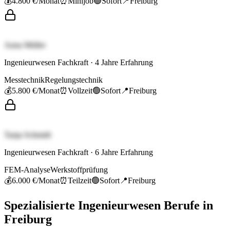
💰
4.800 €
/Monat
⏰
Minijob
🟢
Sofort
📍
Freiburg
Anna Müller
Ingenieurwesen Fachkraft
·
4
Jahre Erfahrung
Messtechnik
Regelungstechnik
💰
5.800 €
/Monat
⏰
Vollzeit
🟢
Sofort
📍
Freiburg
Tanja Schmidt
Ingenieurwesen Fachkraft
·
6
Jahre Erfahrung
FEM-Analyse
Werkstoffprüfung
💰
6.000 €
/Monat
⏰
Teilzeit
🟢
Sofort
📍
Freiburg
Spezialisierte
Ingenieurwesen
Berufe in
Freiburg