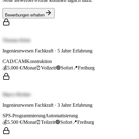
Neue Bewerber-Profile kommen täglich dazu.
Bewerbungen erhalten
Thomas Klein
Ingenieurwesen Fachkraft
·
5
Jahre Erfahrung
CAD/CAM
Konstruktion
💰
5.000 €
/Monat
⏰
Vollzeit
🟢
Sofort
📍
Freiburg
Marco Richter
Ingenieurwesen Fachkraft
·
3
Jahre Erfahrung
SPS-Programmierung
Automatisierung
💰
5.500 €
/Monat
⏰
Teilzeit
🟢
Sofort
📍
Freiburg