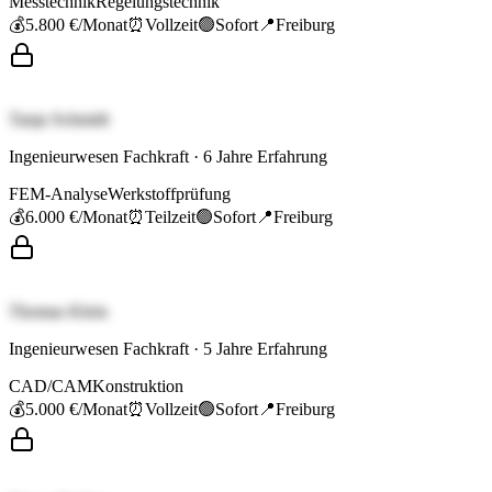
Messtechnik
Regelungstechnik
💰
5.800 €
/Monat
⏰
Vollzeit
🟢
Sofort
📍
Freiburg
Tanja Schmidt
Ingenieurwesen Fachkraft
·
6
Jahre Erfahrung
FEM-Analyse
Werkstoffprüfung
💰
6.000 €
/Monat
⏰
Teilzeit
🟢
Sofort
📍
Freiburg
Thomas Klein
Ingenieurwesen Fachkraft
·
5
Jahre Erfahrung
CAD/CAM
Konstruktion
💰
5.000 €
/Monat
⏰
Vollzeit
🟢
Sofort
📍
Freiburg