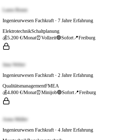
Laura Braun
Ingenieurwesen Fachkraft
·
7
Jahre Erfahrung
Elektrotechnik
Schaltplanung
💰
5.200 €
/Monat
⏰
Vollzeit
🟢
Sofort
📍
Freiburg
Jana Weber
Ingenieurwesen Fachkraft
·
2
Jahre Erfahrung
Qualitätsmanagement
FMEA
💰
4.800 €
/Monat
⏰
Minijob
🟢
Sofort
📍
Freiburg
Anna Müller
Ingenieurwesen Fachkraft
·
4
Jahre Erfahrung