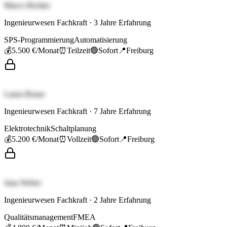
Marco Richter
Ingenieurwesen Fachkraft
·
3
Jahre Erfahrung
SPS-Programmierung
Automatisierung
💰
5.500 €
/Monat
⏰
Teilzeit
🟢
Sofort
📍
Freiburg
Laura Braun
Ingenieurwesen Fachkraft
·
7
Jahre Erfahrung
Elektrotechnik
Schaltplanung
💰
5.200 €
/Monat
⏰
Vollzeit
🟢
Sofort
📍
Freiburg
Jana Weber
Ingenieurwesen Fachkraft
·
2
Jahre Erfahrung
Qualitätsmanagement
FMEA