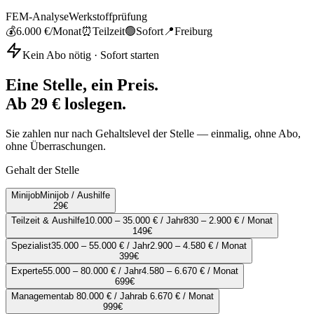
FEM-Analyse
Werkstoffprüfung
💰
6.000 €
/Monat
⏰
Teilzeit
🟢
Sofort
📍
Freiburg
Kein Abo nötig · Sofort starten
Eine Stelle, ein Preis.
Ab 29 € loslegen.
Sie zahlen nur nach Gehaltslevel der Stelle — einmalig, ohne Abo,
ohne Überraschungen.
Gehalt der Stelle
Minijob
Minijob / Aushilfe
29
€
Teilzeit & Aushilfe
10.000 – 35.000 € / Jahr
830 – 2.900 € / Monat
149
€
Spezialist
35.000 – 55.000 € / Jahr
2.900 – 4.580 € / Monat
399
€
Experte
55.000 – 80.000 € / Jahr
4.580 – 6.670 € / Monat
699
€
Management
ab 80.000 € / Jahr
ab 6.670 € / Monat
999
€