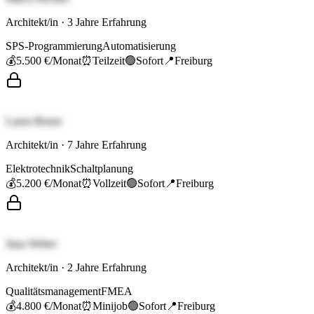
Architekt/in
·
3
Jahre Erfahrung
SPS-Programmierung
Automatisierung
💰
5.500 €
/Monat
⏰
Teilzeit
🟢
Sofort
📍
Freiburg
Laura Braun
Architekt/in
·
7
Jahre Erfahrung
Elektrotechnik
Schaltplanung
💰
5.200 €
/Monat
⏰
Vollzeit
🟢
Sofort
📍
Freiburg
Jana Weber
Architekt/in
·
2
Jahre Erfahrung
Qualitätsmanagement
FMEA
💰
4.800 €
/Monat
⏰
Minijob
🟢
Sofort
📍
Freiburg