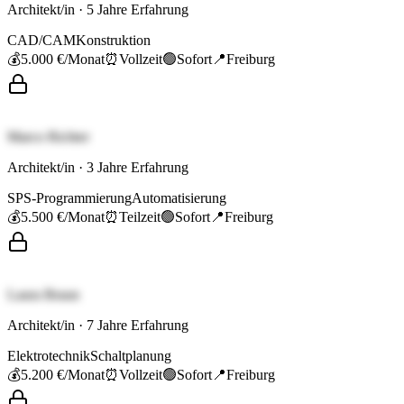
Architekt/in
·
5
Jahre Erfahrung
CAD/CAM
Konstruktion
💰
5.000 €
/Monat
⏰
Vollzeit
🟢
Sofort
📍
Freiburg
Marco Richter
Architekt/in
·
3
Jahre Erfahrung
SPS-Programmierung
Automatisierung
💰
5.500 €
/Monat
⏰
Teilzeit
🟢
Sofort
📍
Freiburg
Laura Braun
Architekt/in
·
7
Jahre Erfahrung
Elektrotechnik
Schaltplanung
💰
5.200 €
/Monat
⏰
Vollzeit
🟢
Sofort
📍
Freiburg