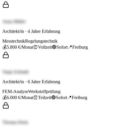
Anna Müller
Architekt/in
·
4
Jahre Erfahrung
Messtechnik
Regelungstechnik
💰
5.800 €
/Monat
⏰
Vollzeit
🟢
Sofort
📍
Freiburg
Tanja Schmidt
Architekt/in
·
6
Jahre Erfahrung
FEM-Analyse
Werkstoffprüfung
💰
6.000 €
/Monat
⏰
Teilzeit
🟢
Sofort
📍
Freiburg
Thomas Klein