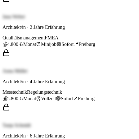
Jana Weber
Architekt/in
·
2
Jahre Erfahrung
Qualitätsmanagement
FMEA
💰
4.800 €
/Monat
⏰
Minijob
🟢
Sofort
📍
Freiburg
Anna Müller
Architekt/in
·
4
Jahre Erfahrung
Messtechnik
Regelungstechnik
💰
5.800 €
/Monat
⏰
Vollzeit
🟢
Sofort
📍
Freiburg
Tanja Schmidt
Architekt/in
·
6
Jahre Erfahrung