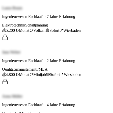
Laura Braun
Ingenieurwesen Fachkraft
·
7
Jahre Erfahrung
Elektrotechnik
Schaltplanung
💰
5.200 €
/Monat
⏰
Vollzeit
🟢
Sofort
📍
Wiesbaden
Jana Weber
Ingenieurwesen Fachkraft
·
2
Jahre Erfahrung
Qualitätsmanagement
FMEA
💰
4.800 €
/Monat
⏰
Minijob
🟢
Sofort
📍
Wiesbaden
Anna Müller
Ingenieurwesen Fachkraft
·
4
Jahre Erfahrung