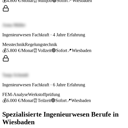
💰
4.800 €
/Monat
⏰
Minijob
🟢
Sofort
📍
Wiesbaden
Anna Müller
Ingenieurwesen Fachkraft
·
4
Jahre Erfahrung
Messtechnik
Regelungstechnik
💰
5.800 €
/Monat
⏰
Vollzeit
🟢
Sofort
📍
Wiesbaden
Tanja Schmidt
Ingenieurwesen Fachkraft
·
6
Jahre Erfahrung
FEM-Analyse
Werkstoffprüfung
💰
6.000 €
/Monat
⏰
Teilzeit
🟢
Sofort
📍
Wiesbaden
Spezialisierte
Ingenieurwesen
Berufe in
Wiesbaden