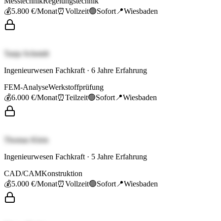
Messtechnik
Regelungstechnik
💰
5.800 €
/Monat
⏰
Vollzeit
🟢
Sofort
📍
Wiesbaden
Tanja Schmidt
Ingenieurwesen Fachkraft
·
6
Jahre Erfahrung
FEM-Analyse
Werkstoffprüfung
💰
6.000 €
/Monat
⏰
Teilzeit
🟢
Sofort
📍
Wiesbaden
Thomas Klein
Ingenieurwesen Fachkraft
·
5
Jahre Erfahrung
CAD/CAM
Konstruktion
💰
5.000 €
/Monat
⏰
Vollzeit
🟢
Sofort
📍
Wiesbaden