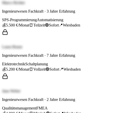
Marco Richter
Ingenieurwesen Fachkraft
·
3
Jahre Erfahrung
SPS-Programmierung
Automatisierung
💰
5.500 €
/Monat
⏰
Teilzeit
🟢
Sofort
📍
Wiesbaden
Laura Braun
Ingenieurwesen Fachkraft
·
7
Jahre Erfahrung
Elektrotechnik
Schaltplanung
💰
5.200 €
/Monat
⏰
Vollzeit
🟢
Sofort
📍
Wiesbaden
Jana Weber
Ingenieurwesen Fachkraft
·
2
Jahre Erfahrung
Qualitätsmanagement
FMEA