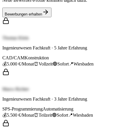
Neue Bewerber-Profile kommen täglich dazu.
Bewerbungen erhalten
Thomas Klein
Ingenieurwesen Fachkraft
·
5
Jahre Erfahrung
CAD/CAM
Konstruktion
💰
5.000 €
/Monat
⏰
Vollzeit
🟢
Sofort
📍
Wiesbaden
Marco Richter
Ingenieurwesen Fachkraft
·
3
Jahre Erfahrung
SPS-Programmierung
Automatisierung
💰
5.500 €
/Monat
⏰
Teilzeit
🟢
Sofort
📍
Wiesbaden