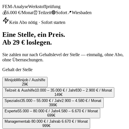
FEM-Analyse
Werkstoffprüfung
💰
6.000 €
/Monat
⏰
Teilzeit
🟢
Sofort
📍
Wiesbaden
Kein Abo nötig · Sofort starten
Eine Stelle, ein Preis.
Ab 29 € loslegen.
Sie zahlen nur nach Gehaltslevel der Stelle — einmalig, ohne Abo,
ohne Überraschungen.
Gehalt der Stelle
Minijob
Minijob / Aushilfe
29
€
Teilzeit & Aushilfe
10.000 – 35.000 € / Jahr
830 – 2.900 € / Monat
149
€
Spezialist
35.000 – 55.000 € / Jahr
2.900 – 4.580 € / Monat
399
€
Experte
55.000 – 80.000 € / Jahr
4.580 – 6.670 € / Monat
699
€
Management
ab 80.000 € / Jahr
ab 6.670 € / Monat
999
€