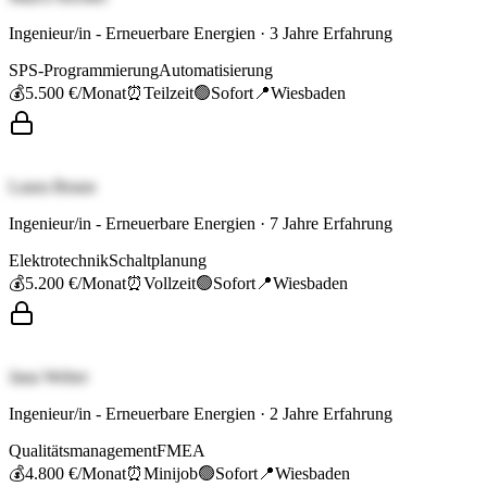
Ingenieur/in - Erneuerbare Energien
·
3
Jahre Erfahrung
SPS-Programmierung
Automatisierung
💰
5.500 €
/Monat
⏰
Teilzeit
🟢
Sofort
📍
Wiesbaden
Laura Braun
Ingenieur/in - Erneuerbare Energien
·
7
Jahre Erfahrung
Elektrotechnik
Schaltplanung
💰
5.200 €
/Monat
⏰
Vollzeit
🟢
Sofort
📍
Wiesbaden
Jana Weber
Ingenieur/in - Erneuerbare Energien
·
2
Jahre Erfahrung
Qualitätsmanagement
FMEA
💰
4.800 €
/Monat
⏰
Minijob
🟢
Sofort
📍
Wiesbaden