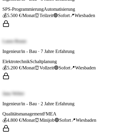
SPS-Programmierung
Automatisierung
💰
5.500 €
/Monat
⏰
Teilzeit
🟢
Sofort
📍
Wiesbaden
Laura Braun
Ingenieur/in - Bau
·
7
Jahre Erfahrung
Elektrotechnik
Schaltplanung
💰
5.200 €
/Monat
⏰
Vollzeit
🟢
Sofort
📍
Wiesbaden
Jana Weber
Ingenieur/in - Bau
·
2
Jahre Erfahrung
Qualitätsmanagement
FMEA
💰
4.800 €
/Monat
⏰
Minijob
🟢
Sofort
📍
Wiesbaden