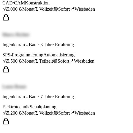
CAD/CAM
Konstruktion
💰
5.000 €
/Monat
⏰
Vollzeit
🟢
Sofort
📍
Wiesbaden
Marco Richter
Ingenieur/in - Bau
·
3
Jahre Erfahrung
SPS-Programmierung
Automatisierung
💰
5.500 €
/Monat
⏰
Teilzeit
🟢
Sofort
📍
Wiesbaden
Laura Braun
Ingenieur/in - Bau
·
7
Jahre Erfahrung
Elektrotechnik
Schaltplanung
💰
5.200 €
/Monat
⏰
Vollzeit
🟢
Sofort
📍
Wiesbaden