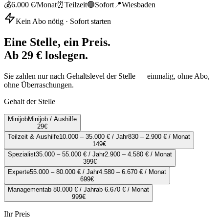
💰
6.000 €
/Monat
⏰
Teilzeit
🟢
Sofort
📍
Wiesbaden
Kein Abo nötig · Sofort starten
Eine Stelle, ein Preis.
Ab 29 € loslegen.
Sie zahlen nur nach Gehaltslevel der Stelle — einmalig, ohne Abo,
ohne Überraschungen.
Gehalt der Stelle
Minijob
Minijob / Aushilfe
29
€
Teilzeit & Aushilfe
10.000 – 35.000 € / Jahr
830 – 2.900 € / Monat
149
€
Spezialist
35.000 – 55.000 € / Jahr
2.900 – 4.580 € / Monat
399
€
Experte
55.000 – 80.000 € / Jahr
4.580 – 6.670 € / Monat
699
€
Management
ab 80.000 € / Jahr
ab 6.670 € / Monat
999
€
Ihr Preis