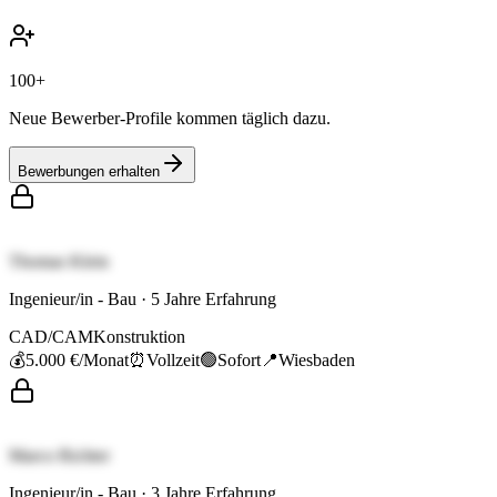
100+
Neue Bewerber-Profile kommen täglich dazu.
Bewerbungen erhalten
Thomas Klein
Ingenieur/in - Bau
·
5
Jahre Erfahrung
CAD/CAM
Konstruktion
💰
5.000 €
/Monat
⏰
Vollzeit
🟢
Sofort
📍
Wiesbaden
Marco Richter
Ingenieur/in - Bau
·
3
Jahre Erfahrung