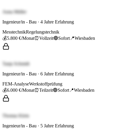
Anna Müller
Ingenieur/in - Bau
·
4
Jahre Erfahrung
Messtechnik
Regelungstechnik
💰
5.800 €
/Monat
⏰
Vollzeit
🟢
Sofort
📍
Wiesbaden
Tanja Schmidt
Ingenieur/in - Bau
·
6
Jahre Erfahrung
FEM-Analyse
Werkstoffprüfung
💰
6.000 €
/Monat
⏰
Teilzeit
🟢
Sofort
📍
Wiesbaden
Thomas Klein
Ingenieur/in - Bau
·
5
Jahre Erfahrung