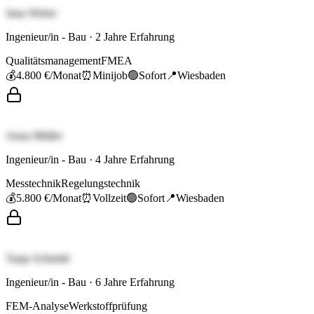
Jana Weber
Ingenieur/in - Bau
·
2
Jahre Erfahrung
Qualitätsmanagement
FMEA
💰
4.800 €
/Monat
⏰
Minijob
🟢
Sofort
📍
Wiesbaden
Anna Müller
Ingenieur/in - Bau
·
4
Jahre Erfahrung
Messtechnik
Regelungstechnik
💰
5.800 €
/Monat
⏰
Vollzeit
🟢
Sofort
📍
Wiesbaden
Tanja Schmidt
Ingenieur/in - Bau
·
6
Jahre Erfahrung
FEM-Analyse
Werkstoffprüfung