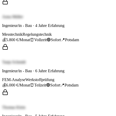
Anna Müller
Ingenieur/in - Bau
·
4
Jahre Erfahrung
Messtechnik
Regelungstechnik
💰
5.800 €
/Monat
⏰
Vollzeit
🟢
Sofort
📍
Potsdam
Tanja Schmidt
Ingenieur/in - Bau
·
6
Jahre Erfahrung
FEM-Analyse
Werkstoffprüfung
💰
6.000 €
/Monat
⏰
Teilzeit
🟢
Sofort
📍
Potsdam
Thomas Klein