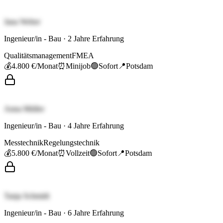
Jana Weber
Ingenieur/in - Bau
·
2
Jahre Erfahrung
Qualitätsmanagement
FMEA
💰
4.800 €
/Monat
⏰
Minijob
🟢
Sofort
📍
Potsdam
Anna Müller
Ingenieur/in - Bau
·
4
Jahre Erfahrung
Messtechnik
Regelungstechnik
💰
5.800 €
/Monat
⏰
Vollzeit
🟢
Sofort
📍
Potsdam
Tanja Schmidt
Ingenieur/in - Bau
·
6
Jahre Erfahrung