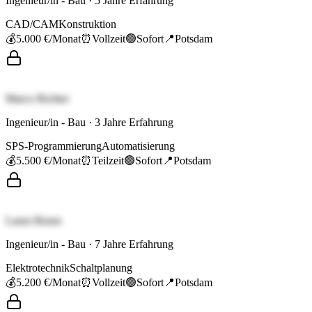
Ingenieur/in - Bau
·
5
Jahre Erfahrung
CAD/CAM
Konstruktion
💰
5.000 €
/Monat
⏰
Vollzeit
🟢
Sofort
📍
Potsdam
Marco Richter
Ingenieur/in - Bau
·
3
Jahre Erfahrung
SPS-Programmierung
Automatisierung
💰
5.500 €
/Monat
⏰
Teilzeit
🟢
Sofort
📍
Potsdam
Laura Braun
Ingenieur/in - Bau
·
7
Jahre Erfahrung
Elektrotechnik
Schaltplanung
💰
5.200 €
/Monat
⏰
Vollzeit
🟢
Sofort
📍
Potsdam