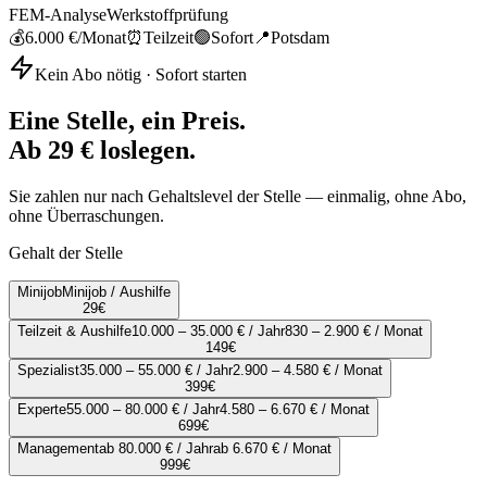
FEM-Analyse
Werkstoffprüfung
💰
6.000 €
/Monat
⏰
Teilzeit
🟢
Sofort
📍
Potsdam
Kein Abo nötig · Sofort starten
Eine Stelle, ein Preis.
Ab 29 € loslegen.
Sie zahlen nur nach Gehaltslevel der Stelle — einmalig, ohne Abo,
ohne Überraschungen.
Gehalt der Stelle
Minijob
Minijob / Aushilfe
29
€
Teilzeit & Aushilfe
10.000 – 35.000 € / Jahr
830 – 2.900 € / Monat
149
€
Spezialist
35.000 – 55.000 € / Jahr
2.900 – 4.580 € / Monat
399
€
Experte
55.000 – 80.000 € / Jahr
4.580 – 6.670 € / Monat
699
€
Management
ab 80.000 € / Jahr
ab 6.670 € / Monat
999
€