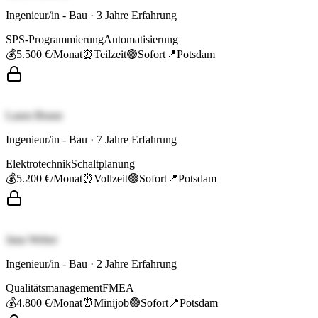
Ingenieur/in - Bau
·
3
Jahre Erfahrung
SPS-Programmierung
Automatisierung
💰
5.500 €
/Monat
⏰
Teilzeit
🟢
Sofort
📍
Potsdam
Laura Braun
Ingenieur/in - Bau
·
7
Jahre Erfahrung
Elektrotechnik
Schaltplanung
💰
5.200 €
/Monat
⏰
Vollzeit
🟢
Sofort
📍
Potsdam
Jana Weber
Ingenieur/in - Bau
·
2
Jahre Erfahrung
Qualitätsmanagement
FMEA
💰
4.800 €
/Monat
⏰
Minijob
🟢
Sofort
📍
Potsdam