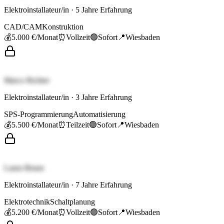
Elektroinstallateur/in
·
5
Jahre Erfahrung
CAD/CAM
Konstruktion
💰
5.000 €
/Monat
⏰
Vollzeit
🟢
Sofort
📍
Wiesbaden
Marco Richter
Elektroinstallateur/in
·
3
Jahre Erfahrung
SPS-Programmierung
Automatisierung
💰
5.500 €
/Monat
⏰
Teilzeit
🟢
Sofort
📍
Wiesbaden
Laura Braun
Elektroinstallateur/in
·
7
Jahre Erfahrung
Elektrotechnik
Schaltplanung
💰
5.200 €
/Monat
⏰
Vollzeit
🟢
Sofort
📍
Wiesbaden