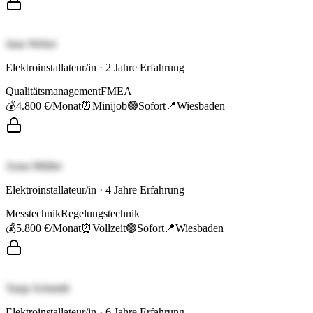
Jana Weber
Elektroinstallateur/in
·
2
Jahre Erfahrung
Qualitätsmanagement
FMEA
💰
4.800 €
/Monat
⏰
Minijob
🟢
Sofort
📍
Wiesbaden
Anna Müller
Elektroinstallateur/in
·
4
Jahre Erfahrung
Messtechnik
Regelungstechnik
💰
5.800 €
/Monat
⏰
Vollzeit
🟢
Sofort
📍
Wiesbaden
Tanja Schmidt
Elektroinstallateur/in
·
6
Jahre Erfahrung