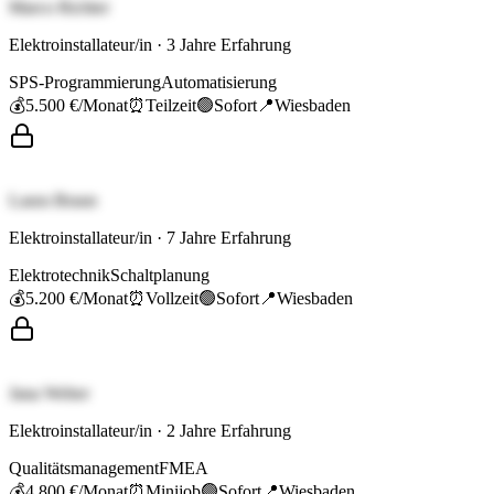
Marco Richter
Elektroinstallateur/in
·
3
Jahre Erfahrung
SPS-Programmierung
Automatisierung
💰
5.500 €
/Monat
⏰
Teilzeit
🟢
Sofort
📍
Wiesbaden
Laura Braun
Elektroinstallateur/in
·
7
Jahre Erfahrung
Elektrotechnik
Schaltplanung
💰
5.200 €
/Monat
⏰
Vollzeit
🟢
Sofort
📍
Wiesbaden
Jana Weber
Elektroinstallateur/in
·
2
Jahre Erfahrung
Qualitätsmanagement
FMEA
💰
4.800 €
/Monat
⏰
Minijob
🟢
Sofort
📍
Wiesbaden