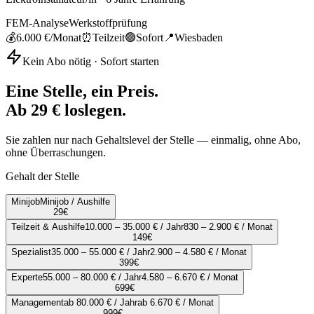
FEM-Analyse
Werkstoffprüfung
💰
6.000 €
/Monat
⏰
Teilzeit
🟢
Sofort
📍
Wiesbaden
Kein Abo nötig · Sofort starten
Eine Stelle, ein Preis.
Ab 29 € loslegen.
Sie zahlen nur nach Gehaltslevel der Stelle — einmalig, ohne Abo,
ohne Überraschungen.
Gehalt der Stelle
Minijob
Minijob / Aushilfe
29
€
Teilzeit & Aushilfe
10.000 – 35.000 € / Jahr
830 – 2.900 € / Monat
149
€
Spezialist
35.000 – 55.000 € / Jahr
2.900 – 4.580 € / Monat
399
€
Experte
55.000 – 80.000 € / Jahr
4.580 – 6.670 € / Monat
699
€
Management
ab 80.000 € / Jahr
ab 6.670 € / Monat
999
€