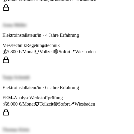
Anna Müller
Elektroinstallateur/in
·
4
Jahre Erfahrung
Messtechnik
Regelungstechnik
💰
5.800 €
/Monat
⏰
Vollzeit
🟢
Sofort
📍
Wiesbaden
Tanja Schmidt
Elektroinstallateur/in
·
6
Jahre Erfahrung
FEM-Analyse
Werkstoffprüfung
💰
6.000 €
/Monat
⏰
Teilzeit
🟢
Sofort
📍
Wiesbaden
Thomas Klein