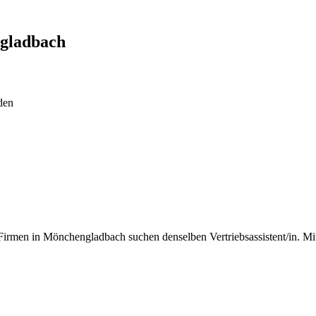
gladbach
den
rmen in Mönchengladbach suchen denselben Vertriebsassistent/in. Mit T