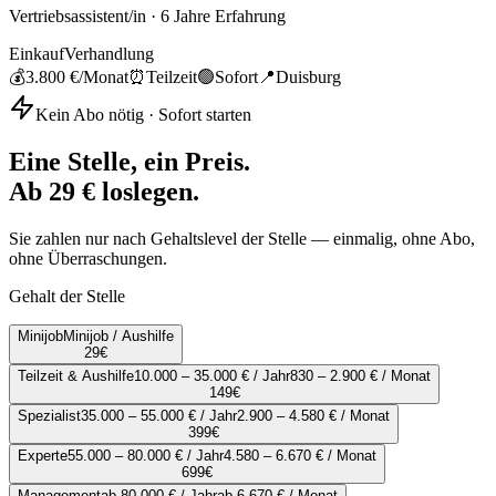
Vertriebsassistent/in
·
6
Jahre Erfahrung
Einkauf
Verhandlung
💰
3.800 €
/Monat
⏰
Teilzeit
🟢
Sofort
📍
Duisburg
Kein Abo nötig · Sofort starten
Eine Stelle, ein Preis.
Ab 29 € loslegen.
Sie zahlen nur nach Gehaltslevel der Stelle — einmalig, ohne Abo,
ohne Überraschungen.
Gehalt der Stelle
Minijob
Minijob / Aushilfe
29
€
Teilzeit & Aushilfe
10.000 – 35.000 € / Jahr
830 – 2.900 € / Monat
149
€
Spezialist
35.000 – 55.000 € / Jahr
2.900 – 4.580 € / Monat
399
€
Experte
55.000 – 80.000 € / Jahr
4.580 – 6.670 € / Monat
699
€
Management
ab 80.000 € / Jahr
ab 6.670 € / Monat