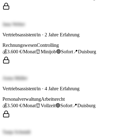
Jana Weber
Vertriebsassistent/in
·
2
Jahre Erfahrung
Rechnungswesen
Controlling
💰
3.600 €
/Monat
⏰
Minijob
🟢
Sofort
📍
Duisburg
Anna Müller
Vertriebsassistent/in
·
4
Jahre Erfahrung
Personalverwaltung
Arbeitsrecht
💰
3.500 €
/Monat
⏰
Vollzeit
🟢
Sofort
📍
Duisburg
Tanja Schmidt