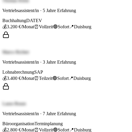
Thomas Klein
Vertriebsassistent/in
·
5
Jahre Erfahrung
Buchhaltung
DATEV
💰
3.200 €
/Monat
⏰
Vollzeit
🟢
Sofort
📍
Duisburg
Marco Richter
Vertriebsassistent/in
·
3
Jahre Erfahrung
Lohnabrechnung
SAP
💰
3.400 €
/Monat
⏰
Teilzeit
🟢
Sofort
📍
Duisburg
Laura Braun
Vertriebsassistent/in
·
7
Jahre Erfahrung
Büroorganisation
Terminplanung
💰
2.800 €
/Monat
⏰
Vollzeit
🟢
Sofort
📍
Duisburg