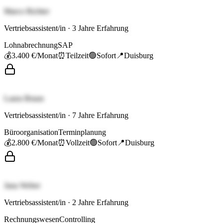
Marco Richter
Vertriebsassistent/in
·
3
Jahre Erfahrung
Lohnabrechnung
SAP
💰
3.400 €
/Monat
⏰
Teilzeit
🟢
Sofort
📍
Duisburg
Laura Braun
Vertriebsassistent/in
·
7
Jahre Erfahrung
Büroorganisation
Terminplanung
💰
2.800 €
/Monat
⏰
Vollzeit
🟢
Sofort
📍
Duisburg
Jana Weber
Vertriebsassistent/in
·
2
Jahre Erfahrung
Rechnungswesen
Controlling