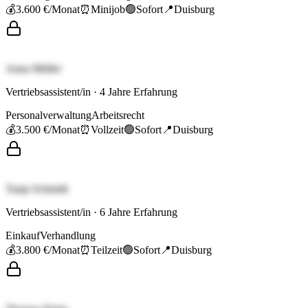
💰
3.600 €
/Monat
⏰
Minijob
🟢
Sofort
📍
Duisburg
Anna Müller
Vertriebsassistent/in
·
4
Jahre Erfahrung
Personalverwaltung
Arbeitsrecht
💰
3.500 €
/Monat
⏰
Vollzeit
🟢
Sofort
📍
Duisburg
Tanja Schmidt
Vertriebsassistent/in
·
6
Jahre Erfahrung
Einkauf
Verhandlung
💰
3.800 €
/Monat
⏰
Teilzeit
🟢
Sofort
📍
Duisburg