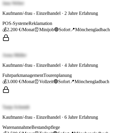
Jana Weber
Kaufmann/-frau - Einzelhandel
·
2
Jahre Erfahrung
POS-Systeme
Reklamation
💰
2.200 €
/Monat
⏰
Minijob
🟢
Sofort
📍
Mönchengladbach
Anna Müller
Kaufmann/-frau - Einzelhandel
·
4
Jahre Erfahrung
Fuhrparkmanagement
Tourenplanung
💰
3.000 €
/Monat
⏰
Vollzeit
🟢
Sofort
📍
Mönchengladbach
Tanja Schmidt
Kaufmann/-frau - Einzelhandel
·
6
Jahre Erfahrung
Warenannahme
Bestandspflege