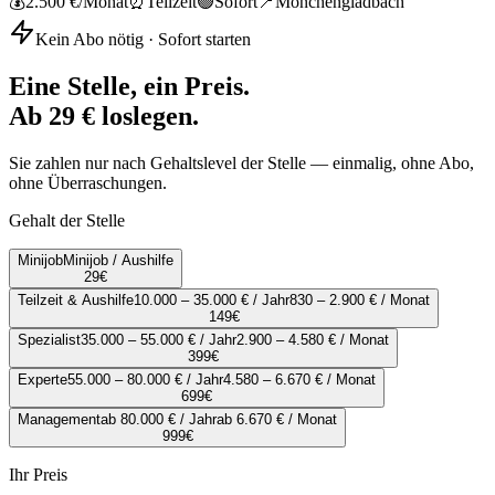
💰
2.500 €
/Monat
⏰
Teilzeit
🟢
Sofort
📍
Mönchengladbach
Kein Abo nötig · Sofort starten
Eine Stelle, ein Preis.
Ab 29 € loslegen.
Sie zahlen nur nach Gehaltslevel der Stelle — einmalig, ohne Abo,
ohne Überraschungen.
Gehalt der Stelle
Minijob
Minijob / Aushilfe
29
€
Teilzeit & Aushilfe
10.000 – 35.000 € / Jahr
830 – 2.900 € / Monat
149
€
Spezialist
35.000 – 55.000 € / Jahr
2.900 – 4.580 € / Monat
399
€
Experte
55.000 – 80.000 € / Jahr
4.580 – 6.670 € / Monat
699
€
Management
ab 80.000 € / Jahr
ab 6.670 € / Monat
999
€
Ihr Preis