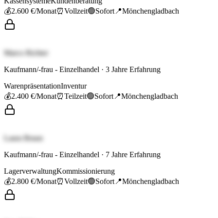
Kassensysteme
Kundenberatung
💰
2.600 €
/Monat
⏰
Vollzeit
🟢
Sofort
📍
Mönchengladbach
Marco Richter
Kaufmann/-frau - Einzelhandel
·
3
Jahre Erfahrung
Warenpräsentation
Inventur
💰
2.400 €
/Monat
⏰
Teilzeit
🟢
Sofort
📍
Mönchengladbach
Laura Braun
Kaufmann/-frau - Einzelhandel
·
7
Jahre Erfahrung
Lagerverwaltung
Kommissionierung
💰
2.800 €
/Monat
⏰
Vollzeit
🟢
Sofort
📍
Mönchengladbach