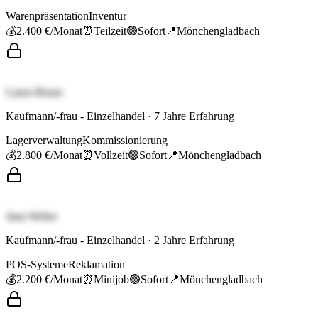
Warenpräsentation
Inventur
💰
2.400 €
/Monat
⏰
Teilzeit
🟢
Sofort
📍
Mönchengladbach
Laura Braun
Kaufmann/-frau - Einzelhandel
·
7
Jahre Erfahrung
Lagerverwaltung
Kommissionierung
💰
2.800 €
/Monat
⏰
Vollzeit
🟢
Sofort
📍
Mönchengladbach
Jana Weber
Kaufmann/-frau - Einzelhandel
·
2
Jahre Erfahrung
POS-Systeme
Reklamation
💰
2.200 €
/Monat
⏰
Minijob
🟢
Sofort
📍
Mönchengladbach