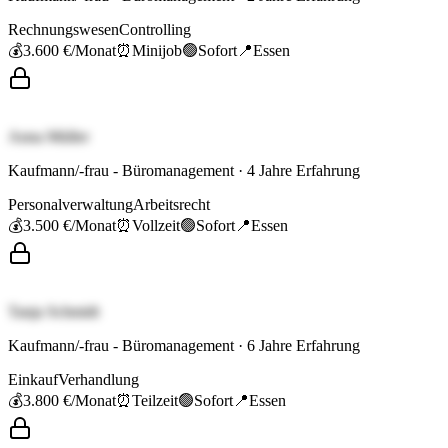
Rechnungswesen
Controlling
💰
3.600 €
/Monat
⏰
Minijob
🟢
Sofort
📍
Essen
Anna Müller
Kaufmann/-frau - Büromanagement
·
4
Jahre Erfahrung
Personalverwaltung
Arbeitsrecht
💰
3.500 €
/Monat
⏰
Vollzeit
🟢
Sofort
📍
Essen
Tanja Schmidt
Kaufmann/-frau - Büromanagement
·
6
Jahre Erfahrung
Einkauf
Verhandlung
💰
3.800 €
/Monat
⏰
Teilzeit
🟢
Sofort
📍
Essen