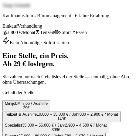
Tanja Schmidt
Kaufmann/-frau - Büromanagement
·
6
Jahre Erfahrung
Einkauf
Verhandlung
💰
3.800 €
/Monat
⏰
Teilzeit
🟢
Sofort
📍
Essen
Kein Abo nötig · Sofort starten
Eine Stelle, ein Preis.
Ab 29 € loslegen.
Sie zahlen nur nach Gehaltslevel der Stelle — einmalig, ohne Abo,
ohne Überraschungen.
Gehalt der Stelle
Minijob
Minijob / Aushilfe
29
€
Teilzeit & Aushilfe
10.000 – 35.000 € / Jahr
830 – 2.900 € / Monat
149
€
Spezialist
35.000 – 55.000 € / Jahr
2.900 – 4.580 € / Monat
399
€