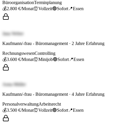
Büroorganisation
Terminplanung
💰
2.800 €
/Monat
⏰
Vollzeit
🟢
Sofort
📍
Essen
Jana Weber
Kaufmann/-frau - Büromanagement
·
2
Jahre Erfahrung
Rechnungswesen
Controlling
💰
3.600 €
/Monat
⏰
Minijob
🟢
Sofort
📍
Essen
Anna Müller
Kaufmann/-frau - Büromanagement
·
4
Jahre Erfahrung
Personalverwaltung
Arbeitsrecht
💰
3.500 €
/Monat
⏰
Vollzeit
🟢
Sofort
📍
Essen