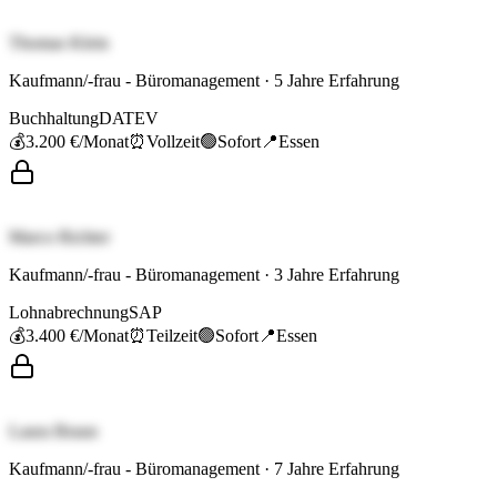
Thomas Klein
Kaufmann/-frau - Büromanagement
·
5
Jahre Erfahrung
Buchhaltung
DATEV
💰
3.200 €
/Monat
⏰
Vollzeit
🟢
Sofort
📍
Essen
Marco Richter
Kaufmann/-frau - Büromanagement
·
3
Jahre Erfahrung
Lohnabrechnung
SAP
💰
3.400 €
/Monat
⏰
Teilzeit
🟢
Sofort
📍
Essen
Laura Braun
Kaufmann/-frau - Büromanagement
·
7
Jahre Erfahrung