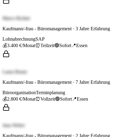
Marco Richter
Kaufmann/-frau - Büromanagement
·
3
Jahre Erfahrung
Lohnabrechnung
SAP
💰
3.400 €
/Monat
⏰
Teilzeit
🟢
Sofort
📍
Essen
Laura Braun
Kaufmann/-frau - Büromanagement
·
7
Jahre Erfahrung
Büroorganisation
Terminplanung
💰
2.800 €
/Monat
⏰
Vollzeit
🟢
Sofort
📍
Essen
Jana Weber
Kaufmann/-frau - Büromanagement
·
2
Jahre Erfahrung