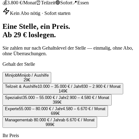
💰
3.800 €
/Monat
⏰
Teilzeit
🟢
Sofort
📍
Essen
Kein Abo nötig · Sofort starten
Eine Stelle, ein Preis.
Ab 29 € loslegen.
Sie zahlen nur nach Gehaltslevel der Stelle — einmalig, ohne Abo,
ohne Überraschungen.
Gehalt der Stelle
Minijob
Minijob / Aushilfe
29
€
Teilzeit & Aushilfe
10.000 – 35.000 € / Jahr
830 – 2.900 € / Monat
149
€
Spezialist
35.000 – 55.000 € / Jahr
2.900 – 4.580 € / Monat
399
€
Experte
55.000 – 80.000 € / Jahr
4.580 – 6.670 € / Monat
699
€
Management
ab 80.000 € / Jahr
ab 6.670 € / Monat
999
€
Ihr Preis