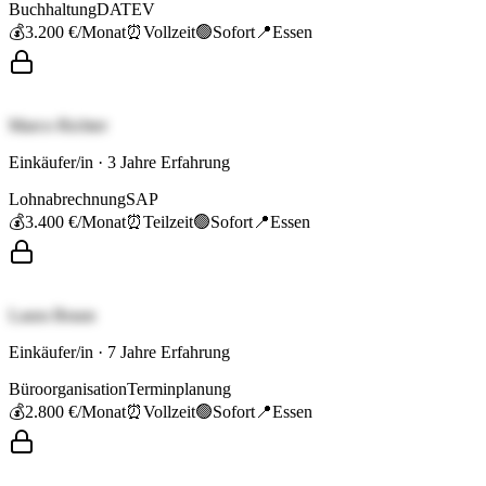
Buchhaltung
DATEV
💰
3.200 €
/Monat
⏰
Vollzeit
🟢
Sofort
📍
Essen
Marco Richter
Einkäufer/in
·
3
Jahre Erfahrung
Lohnabrechnung
SAP
💰
3.400 €
/Monat
⏰
Teilzeit
🟢
Sofort
📍
Essen
Laura Braun
Einkäufer/in
·
7
Jahre Erfahrung
Büroorganisation
Terminplanung
💰
2.800 €
/Monat
⏰
Vollzeit
🟢
Sofort
📍
Essen