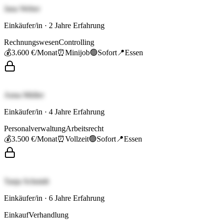
Jana Weber
Einkäufer/in
·
2
Jahre Erfahrung
Rechnungswesen
Controlling
💰
3.600 €
/Monat
⏰
Minijob
🟢
Sofort
📍
Essen
Anna Müller
Einkäufer/in
·
4
Jahre Erfahrung
Personalverwaltung
Arbeitsrecht
💰
3.500 €
/Monat
⏰
Vollzeit
🟢
Sofort
📍
Essen
Tanja Schmidt
Einkäufer/in
·
6
Jahre Erfahrung
Einkauf
Verhandlung