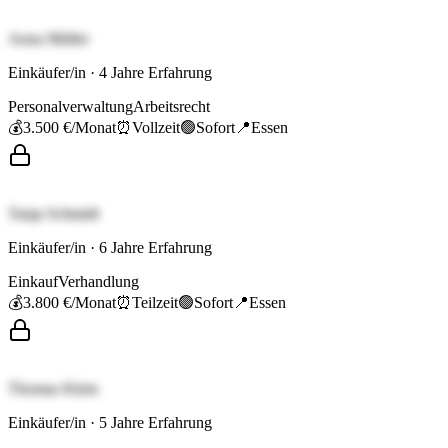
Anna Müller
Einkäufer/in
·
4
Jahre Erfahrung
Personalverwaltung
Arbeitsrecht
💰
3.500 €
/Monat
⏰
Vollzeit
🟢
Sofort
📍
Essen
Tanja Schmidt
Einkäufer/in
·
6
Jahre Erfahrung
Einkauf
Verhandlung
💰
3.800 €
/Monat
⏰
Teilzeit
🟢
Sofort
📍
Essen
Thomas Klein
Einkäufer/in
·
5
Jahre Erfahrung