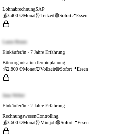
Lohnabrechnung
SAP
💰
3.400 €
/Monat
⏰
Teilzeit
🟢
Sofort
📍
Essen
Laura Braun
Einkäufer/in
·
7
Jahre Erfahrung
Büroorganisation
Terminplanung
💰
2.800 €
/Monat
⏰
Vollzeit
🟢
Sofort
📍
Essen
Jana Weber
Einkäufer/in
·
2
Jahre Erfahrung
Rechnungswesen
Controlling
💰
3.600 €
/Monat
⏰
Minijob
🟢
Sofort
📍
Essen