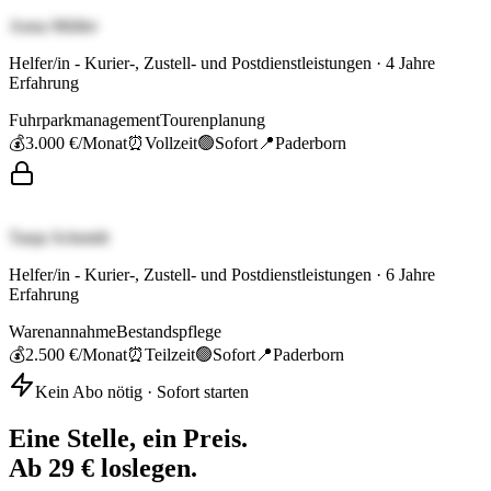
Anna Müller
Helfer/in - Kurier-, Zustell- und Postdienstleistungen
·
4
Jahre
Erfahrung
Fuhrparkmanagement
Tourenplanung
💰
3.000 €
/Monat
⏰
Vollzeit
🟢
Sofort
📍
Paderborn
Tanja Schmidt
Helfer/in - Kurier-, Zustell- und Postdienstleistungen
·
6
Jahre
Erfahrung
Warenannahme
Bestandspflege
💰
2.500 €
/Monat
⏰
Teilzeit
🟢
Sofort
📍
Paderborn
Kein Abo nötig · Sofort starten
Eine Stelle, ein Preis.
Ab 29 € loslegen.