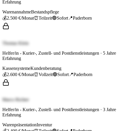
Erfahrung
Warenannahme
Bestandspflege
💰
2.500 €
/Monat
⏰
Teilzeit
🟢
Sofort
📍
Paderborn
Thomas Klein
Helfer/in - Kurier-, Zustell- und Postdienstleistungen
·
5
Jahre
Erfahrung
Kassensysteme
Kundenberatung
💰
2.600 €
/Monat
⏰
Vollzeit
🟢
Sofort
📍
Paderborn
Marco Richter
Helfer/in - Kurier-, Zustell- und Postdienstleistungen
·
3
Jahre
Erfahrung
Warenpräsentation
Inventur
💰
2.400 €
/Monat
⏰
Teilzeit
🟢
Sofort
📍
Paderborn