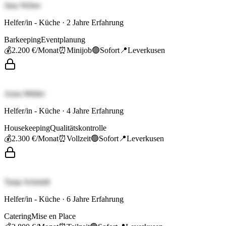
Jana Weber
Helfer/in - Küche
·
2
Jahre Erfahrung
Barkeeping
Eventplanung
💰
2.200 €
/Monat
⏰
Minijob
🟢
Sofort
📍
Leverkusen
Anna Müller
Helfer/in - Küche
·
4
Jahre Erfahrung
Housekeeping
Qualitätskontrolle
💰
2.300 €
/Monat
⏰
Vollzeit
🟢
Sofort
📍
Leverkusen
Tanja Schmidt
Helfer/in - Küche
·
6
Jahre Erfahrung
Catering
Mise en Place