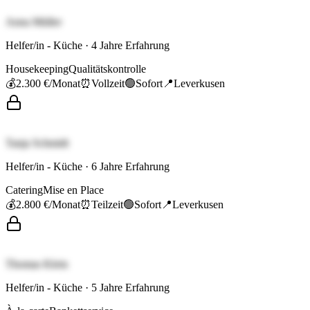
Anna Müller
Helfer/in - Küche
·
4
Jahre Erfahrung
Housekeeping
Qualitätskontrolle
💰
2.300 €
/Monat
⏰
Vollzeit
🟢
Sofort
📍
Leverkusen
Tanja Schmidt
Helfer/in - Küche
·
6
Jahre Erfahrung
Catering
Mise en Place
💰
2.800 €
/Monat
⏰
Teilzeit
🟢
Sofort
📍
Leverkusen
Thomas Klein
Helfer/in - Küche
·
5
Jahre Erfahrung