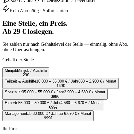
💰
2.800 €
/Monat
⏰
Teilzeit
🟢
Sofort
📍
Leverkusen
Kein Abo nötig · Sofort starten
Eine Stelle, ein Preis.
Ab 29 € loslegen.
Sie zahlen nur nach Gehaltslevel der Stelle — einmalig, ohne Abo,
ohne Überraschungen.
Gehalt der Stelle
Minijob
Minijob / Aushilfe
29
€
Teilzeit & Aushilfe
10.000 – 35.000 € / Jahr
830 – 2.900 € / Monat
149
€
Spezialist
35.000 – 55.000 € / Jahr
2.900 – 4.580 € / Monat
399
€
Experte
55.000 – 80.000 € / Jahr
4.580 – 6.670 € / Monat
699
€
Management
ab 80.000 € / Jahr
ab 6.670 € / Monat
999
€
Ihr Preis