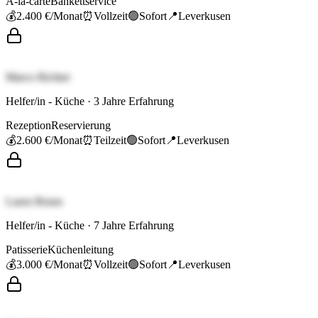
À-la-carte
Bankettservice
💰
2.400 €
/Monat
⏰
Vollzeit
🟢
Sofort
📍
Leverkusen
Marco Richter
Helfer/in - Küche
·
3
Jahre Erfahrung
Rezeption
Reservierung
💰
2.600 €
/Monat
⏰
Teilzeit
🟢
Sofort
📍
Leverkusen
Laura Braun
Helfer/in - Küche
·
7
Jahre Erfahrung
Patisserie
Küchenleitung
💰
3.000 €
/Monat
⏰
Vollzeit
🟢
Sofort
📍
Leverkusen