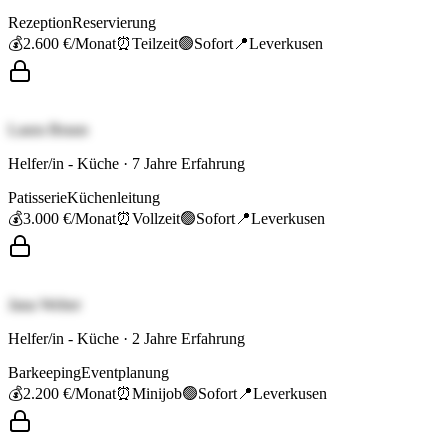
Rezeption
Reservierung
💰
2.600 €
/Monat
⏰
Teilzeit
🟢
Sofort
📍
Leverkusen
Laura Braun
Helfer/in - Küche
·
7
Jahre Erfahrung
Patisserie
Küchenleitung
💰
3.000 €
/Monat
⏰
Vollzeit
🟢
Sofort
📍
Leverkusen
Jana Weber
Helfer/in - Küche
·
2
Jahre Erfahrung
Barkeeping
Eventplanung
💰
2.200 €
/Monat
⏰
Minijob
🟢
Sofort
📍
Leverkusen